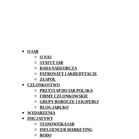
O IAB
O NAS
STATUT IAB
RADA NADZORCZA
PATRONATY I AKREDYTACJE
ZESPÓŁ
CZŁONKOSTWO
PRZYSTĄP DO IAB POLSKA
FIRMY CZŁONKOWSKIE
GRUPY ROBOCZE I EKSPERCI
BLOG IABLKO
WYDARZENIA
INICJATYWY
STANOWISKA IAB
INFLUENCER MARKETING
RODO