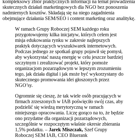
kompleksowy zbiór praktycznych informacji na temat prowadzenia
skutecznych działań marketingowych dla NGO bez ponoszenia
nadmiernych kosztów. Składają się na niego zagadnienia
obejmujące działania SEM/SEO i content marketing oraz analitykę.
W ramach Grupy Roboczej SEM każdego roku
przygotowujemy kilka inicjatyw, których celem jest
misja edukowania rynku w zakresie najlepszych
praktyk dotyczących wyszukiwarek internetowych.
Podczas jednego ze spotkań grupy pojawił się pomysł,
aby wykorzystać naszą energię w celu jeszcze bardziej
szczytnym i zrealizować projekt, który pomoże
organizacjom pozarządowym w lepszym zrozumieniu
tego, jak działa digital i jak może być wykorzystany do
skutecznego promowania idei głoszonych przez
NGO’sy.
Ogromnie się cieszę, że tak wiele osób pracujących w
firmach zrzeszonych w IAB poświęciło swój czas, aby
podzielić się wiedzą merytoryczną w ramach
niniejszego opracowania. Liczę gorąco na to, że będzie
ono przydatne dla organizacji pozarządowych,
szczególnie w rozpoczętym właśnie okresie zbierania
1,5% podatku. –
Jarek Miszczak,
Szef Grupy
Roboczej SEM IAB, CEO Bluerank