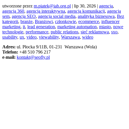
utworzone przez
m.piatek@iab.org.pl
|
lip 30, 2026
|
agencja
,
agencja 360
,
agencja interaktywna
,
agencja komunikacji
,
agencja
sem
,
agencja SEO
,
agencja social media
,
analityka biznesowa
,
Bez
kategorii
,
branże
,
Branżowi
,
członkowie
,
ecommerce
,
influencer
marketing
,
it
,
lead generation
,
marketing automation
,
miasto
,
nowe
technologie
,
performance
,
public relations
,
sieć reklamowa
,
sxo
,
usability
,
ux
,
video
,
viewability
,
Warszawa
,
wideo
Adres:
ul. Płocka 9/11B, 01-231 Warszawa (Wola)
Telefon:
+48 510 796 217
e-mail:
kontakt@seofly.pl