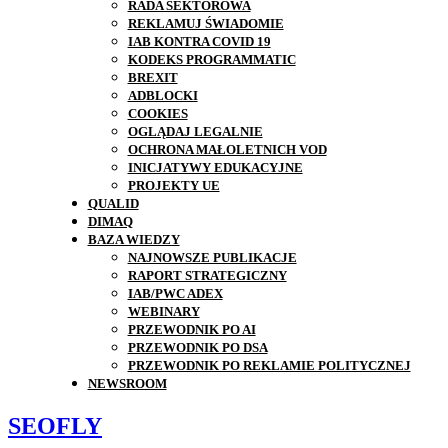
RADA SEKTOROWA
REKLAMUJ ŚWIADOMIE
IAB KONTRA COVID 19
KODEKS PROGRAMMATIC
BREXIT
ADBLOCKI
COOKIES
OGLĄDAJ LEGALNIE
OCHRONA MAŁOLETNICH VOD
INICJATYWY EDUKACYJNE
PROJEKTY UE
QUALID
DIMAQ
BAZA WIEDZY
NAJNOWSZE PUBLIKACJE
RAPORT STRATEGICZNY
IAB/PWC ADEX
WEBINARY
PRZEWODNIK PO AI
PRZEWODNIK PO DSA
PRZEWODNIK PO REKLAMIE POLITYCZNEJ
NEWSROOM
SEOFLY