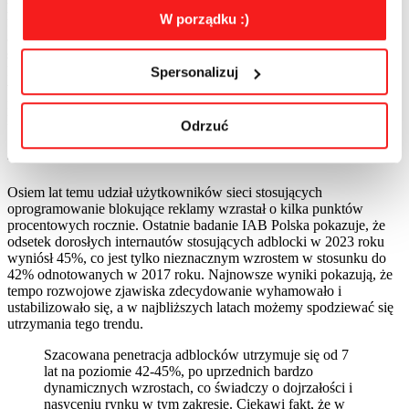
poprzednich badaniach z lat 2016 (36%) i 2017 (42%). Wzrasta
W porządku :)
natomiast liczba osób akceptujących przekaz reklamowy. Aż
88% użytkowników blokujących reklamy dopuszcza częściową
styczność z różnymi formami komunikacji marketingowej. Z
kolei 60% ankietowanych osób nie blokuje wszystkich stron
Spersonalizuj
www. Jak dostosować treści i strategie reklamowe do
najnowszych trendów – m.in. o tym w najnowszym raporcie
IAB Polska „Zjawisko blokowania reklam”.
Odrzuć
Skala zjawiska blokowania reklam w Polsce
Osiem lat temu udział użytkowników sieci stosujących
oprogramowanie blokujące reklamy wzrastał o kilka punktów
procentowych rocznie. Ostatnie badanie IAB Polska pokazuje, że
odsetek dorosłych internautów stosujących adblocki w 2023 roku
wyniósł 45%, co jest tylko nieznacznym wzrostem w stosunku do
42% odnotowanych w 2017 roku. Najnowsze wyniki pokazują, że
tempo rozwojowe zjawiska zdecydowanie wyhamowało i
ustabilizowało się, a w najbliższych latach możemy spodziewać się
utrzymania tego trendu.
Szacowana penetracja adblocków utrzymuje się od 7
lat na poziomie 42-45%, po uprzednich bardzo
dynamicznych wzrostach, co świadczy o dojrzałości i
nasyceniu rynku w tym zakresie. Ciekawi fakt, że w