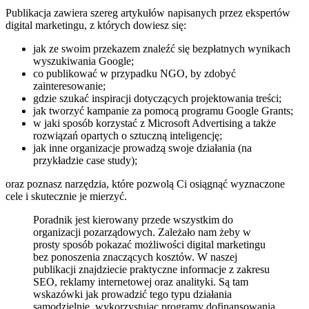
Publikacja zawiera szereg artykułów napisanych przez ekspertów
digital marketingu, z których dowiesz się:
jak ze swoim przekazem znaleźć się bezpłatnych wynikach
wyszukiwania Google;
co publikować w przypadku NGO, by zdobyć
zainteresowanie;
gdzie szukać inspiracji dotyczących projektowania treści;
jak tworzyć kampanie za pomocą programu Google Grants;
w jaki sposób korzystać z Microsoft Advertising a także
rozwiązań opartych o sztuczną inteligencję;
jak inne organizacje prowadzą swoje działania (na
przykładzie case study);
oraz poznasz narzędzia, które pozwolą Ci osiągnąć wyznaczone
cele i skutecznie je mierzyć.
Poradnik jest kierowany przede wszystkim do
organizacji pozarządowych. Zależało nam żeby w
prosty sposób pokazać możliwości digital marketingu
bez ponoszenia znaczących kosztów. W naszej
publikacji znajdziecie praktyczne informacje z zakresu
SEO, reklamy internetowej oraz analityki. Są tam
wskazówki jak prowadzić tego typu działania
samodzielnie, wykorzystując programy dofinansowania