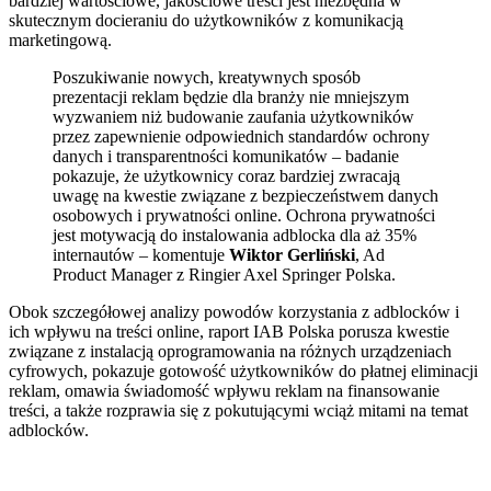
bardziej wartościowe, jakościowe treści jest niezbędna w
skutecznym docieraniu do użytkowników z komunikacją
marketingową.
Poszukiwanie nowych, kreatywnych sposób
prezentacji reklam będzie dla branży nie mniejszym
wyzwaniem niż budowanie zaufania użytkowników
przez zapewnienie odpowiednich standardów ochrony
danych i transparentności komunikatów – badanie
pokazuje, że użytkownicy coraz bardziej zwracają
uwagę na kwestie związane z bezpieczeństwem danych
osobowych i prywatności online. Ochrona prywatności
jest motywacją do instalowania adblocka dla aż 35%
internautów – komentuje
Wiktor Gerliński
, Ad
Product Manager z Ringier Axel Springer Polska.
Obok szczegółowej analizy powodów korzystania z adblocków i
ich wpływu na treści online, raport IAB Polska porusza kwestie
związane z instalacją oprogramowania na różnych urządzeniach
cyfrowych, pokazuje gotowość użytkowników do płatnej eliminacji
reklam, omawia świadomość wpływu reklam na finansowanie
treści, a także rozprawia się z pokutującymi wciąż mitami na temat
adblocków.