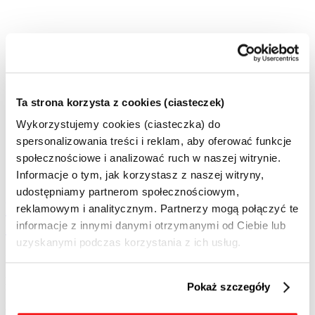
Ta strona korzysta z cookies (ciasteczek)
Wykorzystujemy cookies (ciasteczka) do
spersonalizowania treści i reklam, aby oferować funkcje
społecznościowe i analizować ruch w naszej witrynie.
Informacje o tym, jak korzystasz z naszej witryny,
udostępniamy partnerom społecznościowym,
Raport IAB Polska: Zjawisko blokowania
reklamowym i analitycznym. Partnerzy mogą połączyć te
reklam. Edycja III
informacje z innymi danymi otrzymanymi od Ciebie lub
uzyskanymi podczas korzystania z ich usług.
utworzone przez
Agata
|
mar 20, 2024
|
Bez kategorii
Najnowsza edycja badania IAB Polska na temat zjawiska
Pokaż szczegóły
blokowania reklam pokazuje znaczące wyhamowanie wzrostu
liczby użytkowników adblocków, który odnotowano w