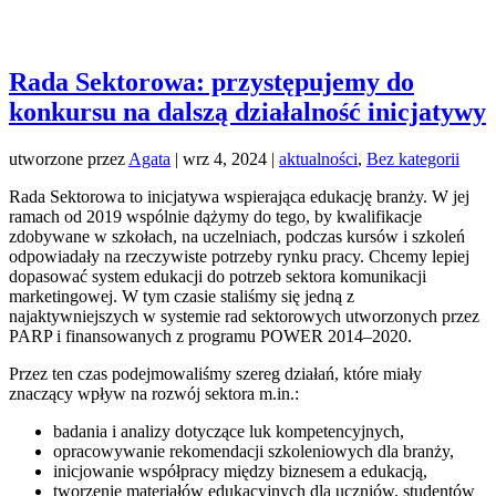
Rada Sektorowa: przystępujemy do
konkursu na dalszą działalność inicjatywy
utworzone przez
Agata
|
wrz 4, 2024
|
aktualności
,
Bez kategorii
Rada Sektorowa to inicjatywa wspierająca edukację branży. W jej
ramach od 2019 wspólnie dążymy do tego, by kwalifikacje
zdobywane w szkołach, na uczelniach, podczas kursów i szkoleń
odpowiadały na rzeczywiste potrzeby rynku pracy. Chcemy lepiej
dopasować system edukacji do potrzeb sektora komunikacji
marketingowej. W tym czasie staliśmy się jedną z
najaktywniejszych w systemie rad sektorowych utworzonych przez
PARP i finansowanych z programu POWER 2014–2020.
Przez ten czas podejmowaliśmy szereg działań, które miały
znaczący wpływ na rozwój sektora m.in.:
badania i analizy dotyczące luk kompetencyjnych,
opracowywanie rekomendacji szkoleniowych dla branży,
inicjowanie współpracy między biznesem a edukacją,
tworzenie materiałów edukacyjnych dla uczniów, studentów