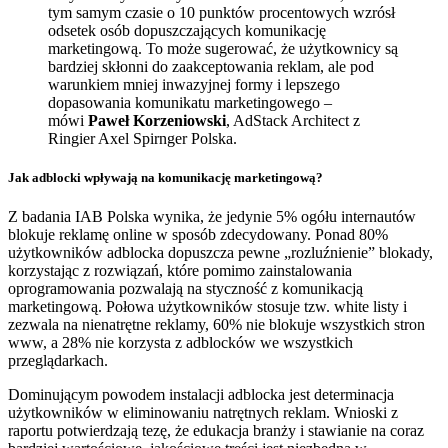
tym samym czasie o 10 punktów procentowych wzrósł
odsetek osób dopuszczających komunikację
marketingową. To może sugerować, że użytkownicy są
bardziej skłonni do zaakceptowania reklam, ale pod
warunkiem mniej inwazyjnej formy i lepszego
dopasowania komunikatu marketingowego –
mówi
Paweł Korzeniowski
, AdStack Architect z
Ringier Axel Spirnger Polska.
Jak adblocki wpływają na komunikację marketingową?
Z badania IAB Polska wynika, że jedynie 5% ogółu internautów
blokuje reklamę online w sposób zdecydowany. Ponad 80%
użytkowników adblocka dopuszcza pewne „rozluźnienie” blokady,
korzystając z rozwiązań, które pomimo zainstalowania
oprogramowania pozwalają na styczność z komunikacją
marketingową. Połowa użytkowników stosuje tzw. white listy i
zezwala na nienatrętne reklamy, 60% nie blokuje wszystkich stron
www, a 28% nie korzysta z adblocków we wszystkich
przeglądarkach.
Dominującym powodem instalacji adblocka jest determinacja
użytkowników w eliminowaniu natrętnych reklam. Wnioski z
raportu potwierdzają tezę, że edukacja branży i stawianie na coraz