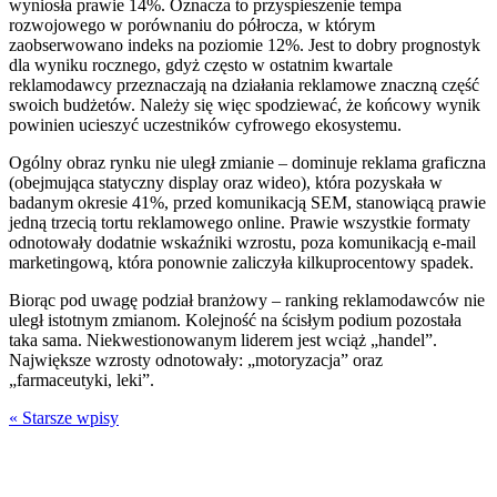
wyniosła prawie 14%. Oznacza to przyspieszenie tempa
rozwojowego w porównaniu do półrocza, w którym
zaobserwowano indeks na poziomie 12%. Jest to dobry prognostyk
dla wyniku rocznego, gdyż często w ostatnim kwartale
reklamodawcy przeznaczają na działania reklamowe znaczną część
swoich budżetów. Należy się więc spodziewać, że końcowy wynik
powinien ucieszyć uczestników cyfrowego ekosystemu.
Ogólny obraz rynku nie uległ zmianie – dominuje reklama graficzna
(obejmująca statyczny display oraz wideo), która pozyskała w
badanym okresie 41%, przed komunikacją SEM, stanowiącą prawie
jedną trzecią tortu reklamowego online. Prawie wszystkie formaty
odnotowały dodatnie wskaźniki wzrostu, poza komunikacją e-mail
marketingową, która ponownie zaliczyła kilkuprocentowy spadek.
Biorąc pod uwagę podział branżowy – ranking reklamodawców nie
uległ istotnym zmianom. Kolejność na ścisłym podium pozostała
taka sama. Niekwestionowanym liderem jest wciąż „handel”.
Największe wzrosty odnotowały: „motoryzacja” oraz
„farmaceutyki, leki”.
« Starsze wpisy