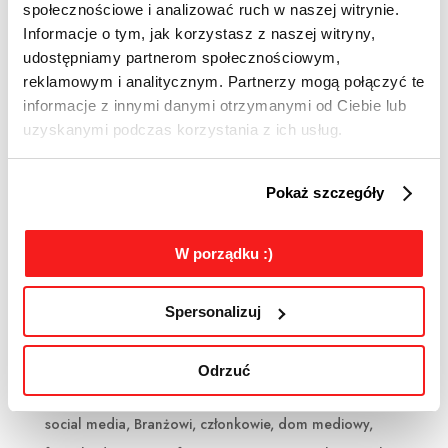
społecznościowe i analizować ruch w naszej witrynie.
Informacje o tym, jak korzystasz z naszej witryny,
udostępniamy partnerom społecznościowym,
reklamowym i analitycznym. Partnerzy mogą połączyć te
informacje z innymi danymi otrzymanymi od Ciebie lub
uzyskanymi podczas korzystania z ich usług.
Pokaż szczegóły
W porządku :)
Spersonalizuj
Euvic Media Sp. z o.o
utworzone przez
Agata
|
sty 4, 2019
|
adserwer
,
Odrzuć
afiliacja
,
agencja interaktywna
,
agencja sem
,
agencja
social media
,
Branżowi
,
członkowie
,
dom mediowy
,