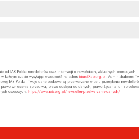
nie od IAB Polska newsletterów oraz informacji o nowościach, aktualnych promocjach 
dy w każdym czasie wysyłając wiadomość na adres
biuro@iab.org.pl
. Administratorem T
owej IAB Polska. Twoje dane osobowe są przetwarzane w celu przesyłania newsletteró
i prawo wniesienia sprzeciwu, prawo dostępu do danych, prawo żądania ich sprostowan
anych osobowych:
https://www.iab.org.pl/newsletter-przetwarzanie-danych/