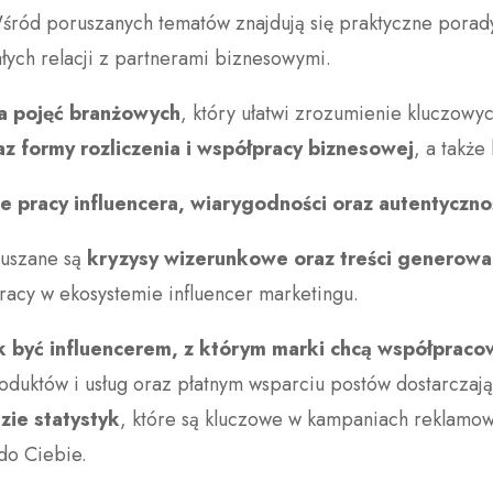
śród poruszanych tematów znajdują się praktyczne porad
łych relacji z partnerami biznesowymi.
a pojęć branżowych
, który ułatwi zrozumienie kluczow
 formy rozliczenia i współpracy biznesowej
, a także
e pracy influencera, wiarygodności oraz autentyczno
ruszane są
kryzysy wizerunkowe oraz treści generowa
racy w ekosystemie influencer marketingu.
k być influencerem, z którym marki chcą współpraco
roduktów i usług oraz płatnym wsparciu postów dostarczaj
izie statystyk
, które są kluczowe w kampaniach reklamo
 do Ciebie.