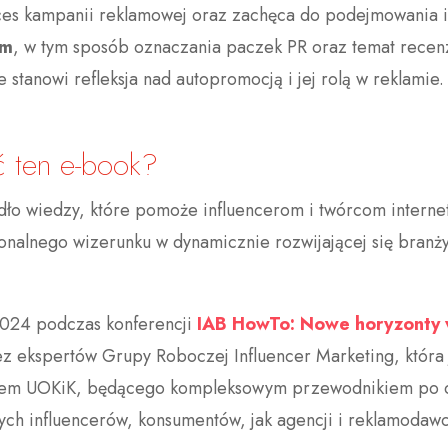
oces kampanii reklamowej oraz zachęca do podejmowania 
am
, w tym sposób oznaczania paczek PR oraz temat recenz
tanowi refleksja nad autopromocją i jej rolą w reklamie.
ć ten e-book?
ódło wiedzy, które pomoże influencerom i twórcom inter
nalnego wizerunku w dynamicznie rozwijającej się branży
2024 podczas konferencji
IAB HowTo: Nowe horyzonty 
z ekspertów Grupy Roboczej Influencer Marketing, która j
natem UOKiK, będącego kompleksowym przewodnikiem po d
ych influencerów, konsumentów, jak agencji i reklamodaw