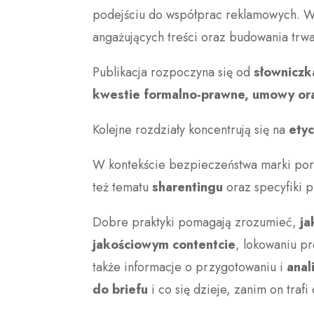
podejściu do współprac reklamowych. W
angażujących treści oraz budowania trwa
Publikacja rozpoczyna się od
słowniczk
kwestie formalno-prawne, umowy oraz
Kolejne rozdziały koncentrują się na
etyc
W kontekście bezpieczeństwa marki po
też tematu
sharentingu
oraz specyfiki p
Dobre praktyki pomagają zrozumieć,
ja
jakościowym contentcie
, lokowaniu p
także informacje o przygotowaniu i
anal
do briefu
i co się dzieje, zanim on trafi