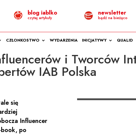
blog iablko
newsletter
czytaj artykuły
bądź na bieżąco
CZŁONKOSTWO
WYDARZENIA
INICJATYWY
QUALID
nfluencerów i Tworców In
pertów IAB Polska
ale się
ardziej
bocza Influencer
-book, po