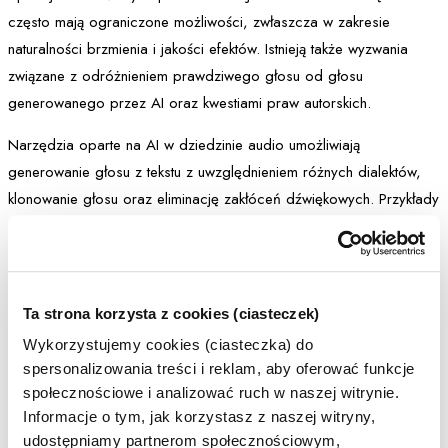
często mają ograniczone możliwości, zwłaszcza w zakresie
naturalności brzmienia i jakości efektów. Istnieją także wyzwania
związane z odróżnieniem prawdziwego głosu od głosu
generowanego przez AI oraz kwestiami praw autorskich.
Narzędzia oparte na AI w dziedzinie audio umożliwiają
generowanie głosu z tekstu z uwzględnieniem różnych dialektów,
klonowanie głosu oraz eliminację zakłóceń dźwiękowych. Przykłady
wykorzystania obejmują podcasty, które „mówią się same” oraz
utwory muzyczne stworzone z użyciem AI, takie jak piosenki Davida
Guetty czy Drake’a. Wraz z wykorzystaniem AI w muzyce pojawiają
się pytania dotyczące praw autorskich.
Ta strona korzysta z cookies (ciasteczek)
Wykorzystujemy cookies (ciasteczka) do
Twórcy internetowi i procesy
spersonalizowania treści i reklam, aby oferować funkcje
społecznościowe i analizować ruch w naszej witrynie.
Sztuczna inteligencja (AI) oferuje zaawansowane narzędzia do
Informacje o tym, jak korzystasz z naszej witryny,
edycji i personalizacji treści. Anita Treścińska podkreśla w
udostępniamy partnerom społecznościowym,