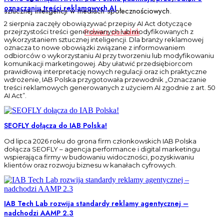
oznaczaniu treści reklamowych AI
sztucznej inteligencji w mediach społecznościowych.
2 sierpnia zaczęły obowiązywać przepisy AI Act dotyczące
Pobierz poradnik
przejrzystości treści generowanych lub modyfikowanych z
wykorzystaniem sztucznej inteligencji. Dla branży reklamowej
oznacza to nowe obowiązki związane z informowaniem
odbiorców o wykorzystaniu AI przy tworzeniu lub modyfikowaniu
komunikacji marketingowej. Aby ułatwić przedsiębiorcom
prawidłową interpretację nowych regulacji oraz ich praktyczne
wdrożenie, IAB Polska przygotowała przewodnik „Oznaczanie
treści reklamowych generowanych z użyciem AI zgodnie z art. 50
AI Act”.
SEOFLY dołącza do IAB Polska!
Od lipca 2026 roku do grona firm członkowskich IAB Polska
dołącza SEOFLY – agencja performance i digital marketingu
wspierająca firmy w budowaniu widoczności, pozyskiwaniu
klientów oraz rozwoju biznesu w kanałach cyfrowych.
IAB Tech Lab rozwija standardy reklamy agentycznej –
nadchodzi AAMP 2.3