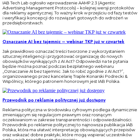
IAB Tech Lab ogłosiło wprowadzenie AAMP 2.3 (Agentic
Advertising Management Protocols) – kolejnej wersji protokołów
dla reklamy agentycznej. To ważny krok w przejściu od fazy testów
i weryfikacji koncepcji do rozwiązań gotowych do wdrożeń w
przedsiębiorstwach.
Oznaczanie AI bez tajemnic – webinar TKP już w czwartek
Jak prawidłowo oznaczać treści tworzone z wykorzystaniem
sztucznej inteligencji i przygotować organizację do nowych
obowiązków wynikających z AI Act? Odpowiedzi na te pytania
będzie można poznać podczas bezpłatnego webinaru
„Oznaczanie AI bez tajemnic. Jak to robić zgodnie z AI Act?”,
organizowanego przez kancelarię Traple Konarski Podrecki &
Wspólnicy, którego patronem honorowym jest IAB Polska.
Przewodnik po reklamie politycznej już dostępny
Reklama polityczna w środowisku cyfrowym podlega dynamicznie
zmieniającym się regulacjom prawnym oraz rosnącym
oczekiwaniom w zakresie transparentności i odpowiedzialności.
Przewodnik po reklamie politycznej to najnowsza publikacja IAB
Polska, która ma ułatwić interpretację obowiązujących przepisów
oraz wskazać dobre praktyki, które mogą wspierać uczestników
rynku w ich prawidłowym stosowaniu.