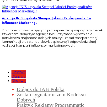
Agencja INIS uzyskała Stempel Jakości Profesjonalistów
Influencer Marketingu!
Do grona firm wspierających profesjonalizację współpracy marek
z twórcami dołączyła agencja INIS. Przyznane wyróżnienie
potwierdza znajomość dobrych praktyk, zasad transparentnej
komunikacji oraz standardów bezpiecznej i odpowiedzialnej
realizacji kampanii influencer marketingowych.
Obserwuj
Obserwuj
Obserwuj
Dołącz do IAB Polska
Zostań sygnatariuszem Kodeksu
Dobrych
Praktyk Reklamy Programmatic