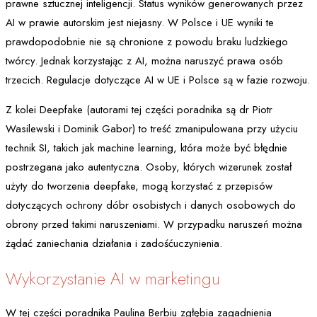
prawne sztucznej inteligencji. Status wyników generowanych przez
AI w prawie autorskim jest niejasny. W Polsce i UE wyniki te
prawdopodobnie nie są chronione z powodu braku ludzkiego
twórcy. Jednak korzystając z AI, można naruszyć prawa osób
trzecich. Regulacje dotyczące AI w UE i Polsce są w fazie rozwoju.
Z kolei Deepfake (autorami tej części poradnika są dr Piotr
Wasilewski i Dominik Gabor) to treść zmanipulowana przy użyciu
technik SI, takich jak machine learning, która może być błędnie
postrzegana jako autentyczna. Osoby, których wizerunek został
użyty do tworzenia deepfake, mogą korzystać z przepisów
dotyczących ochrony dóbr osobistych i danych osobowych do
obrony przed takimi naruszeniami. W przypadku naruszeń można
żądać zaniechania działania i zadośćuczynienia.
Wykorzystanie AI w marketingu
W tej części poradnika Paulina Berbiu zgłębia zagadnienia