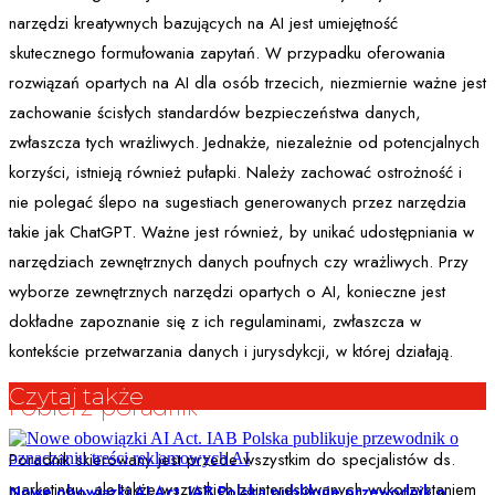
narzędzi kreatywnych bazujących na AI jest umiejętność
skutecznego formułowania zapytań. W przypadku oferowania
rozwiązań opartych na AI dla osób trzecich, niezmiernie ważne jest
zachowanie ścisłych standardów bezpieczeństwa danych,
zwłaszcza tych wrażliwych. Jednakże, niezależnie od potencjalnych
korzyści, istnieją również pułapki. Należy zachować ostrożność i
nie polegać ślepo na sugestiach generowanych przez narzędzia
takie jak ChatGPT. Ważne jest również, by unikać udostępniania w
narzędziach zewnętrznych danych poufnych czy wrażliwych. Przy
wyborze zewnętrznych narzędzi opartych o AI, konieczne jest
dokładne zapoznanie się z ich regulaminami, zwłaszcza w
kontekście przetwarzania danych i jurysdykcji, w której działają.
Czytaj także
Pobierz poradnik
Poradnik skierowany jest przede wszystkim do specjalistów ds.
marketingu, ale także wszystkich zainteresowanych wykorzystaniem
Nowe obowiązki AI Act. IAB Polska publikuje przewodnik o