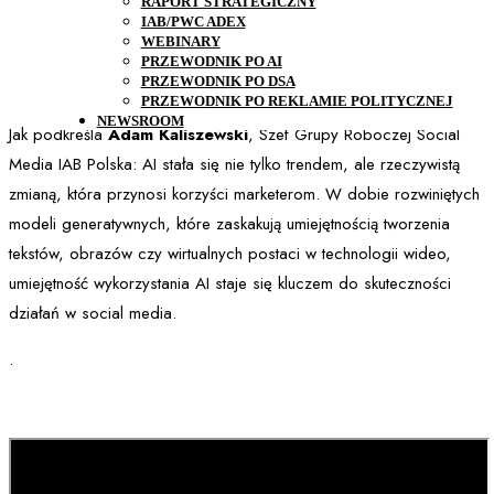
RAPORT STRATEGICZNY
IAB/PWC ADEX
WEBINARY
PRZEWODNIK PO AI
PRZEWODNIK PO DSA
Pobierz poradnik
PRZEWODNIK PO REKLAMIE POLITYCZNEJ
NEWSROOM
Jak podkreśla
Adam Kaliszewski
, Szef Grupy Roboczej Social
Media IAB Polska: AI stała się nie tylko trendem, ale rzeczywistą
zmianą, która przynosi korzyści marketerom. W dobie rozwiniętych
modeli generatywnych, które zaskakują umiejętnością tworzenia
tekstów, obrazów czy wirtualnych postaci w technologii wideo,
umiejętność wykorzystania AI staje się kluczem do skuteczności
działań w social media.
.