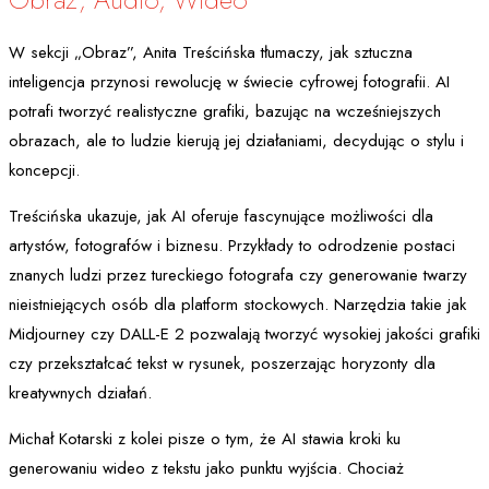
W sekcji „Obraz”, Anita Treścińska tłumaczy, jak sztuczna
inteligencja przynosi rewolucję w świecie cyfrowej fotografii. AI
potrafi tworzyć realistyczne grafiki, bazując na wcześniejszych
obrazach, ale to ludzie kierują jej działaniami, decydując o stylu i
koncepcji.
Treścińska ukazuje, jak AI oferuje fascynujące możliwości dla
artystów, fotografów i biznesu. Przykłady to odrodzenie postaci
znanych ludzi przez tureckiego fotografa czy generowanie twarzy
nieistniejących osób dla platform stockowych. Narzędzia takie jak
Midjourney czy DALL-E 2 pozwalają tworzyć wysokiej jakości grafiki
czy przekształcać tekst w rysunek, poszerzając horyzonty dla
kreatywnych działań.
Michał Kotarski z kolei pisze o tym, że AI stawia kroki ku
generowaniu wideo z tekstu jako punktu wyjścia. Chociaż