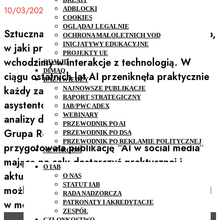
10/03/2023
ADBLOCKI
COOKIES
OGLĄDAJ LEGALNIE
Sztuczna Inteligencja (AI) przekształca sposób,
OCHRONA MAŁOLETNICH VOD
INICJATYWY EDUKACYJNE
w jaki pracujemy, komunikujemy się i
PROJEKTY UE
wchodzimy w interakcje z technologią. W
QUALID
DIMAQ
ciągu ostatnich lat AI przeniknęła praktycznie
BAZA WIEDZY
każdy zakres naszego życia, od prostych
NAJNOWSZE PUBLIKACJE
RAPORT STRATEGICZNY
asystentów głosowych po zaawansowane
IAB/PWC ADEX
WEBINARY
analizy danych i tworzenie treści. Dlatego
PRZEWODNIK PO AI
Grupa Robocza Social Media IAB Polska
PRZEWODNIK PO DSA
PRZEWODNIK PO REKLAMIE POLITYCZNEJ
przygotowała publikację “AI w social media”
NEWSROOM
mającą na celu dostarczyć praktycznej i
O IAB
aktualnej wiedzy na temat korzyści, wyzwań i
O NAS
STATUT IAB
możliwości, jakie niesie ze sobą stosowanie AI
RADA NADZORCZA
w mediach społecznościowych.
PATRONATY I AKREDYTACJE
ZESPÓŁ
CZŁONKOSTWO