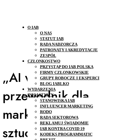
O IAB
O NAS
STATUT IAB
RADA NADZORCZA
PATRONATY I AKREDYTACJE
ZESPÓŁ
CZŁONKOSTWO
PRZYSTĄP DO IAB POLSKA
„AI w social media” –
FIRMY CZŁONKOWSKIE
GRUPY ROBOCZE I EKSPERCI
BLOG IABLKO
przewodnik dla
WYDARZENIA
INICJATYWY
STANOWISKA IAB
INFLUENCER MARKETING
marketerów w erze
RODO
RADA SEKTOROWA
REKLAMUJ ŚWIADOMIE
sztucznej inteligencji
IAB KONTRA COVID 19
KODEKS PROGRAMMATIC
BREXIT