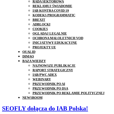
RADA SEKTOROWA
REKLAMUJ ŚWIADOMIE
IAB KONTRA COVID 19
KODEKS PROGRAMMATIC
BREXIT
ADBLOCKI
COOKIES
OGLĄDAJ LEGALNIE
OCHRONA MAŁOLETNICH VOD
INICJATYWY EDUKACYJNE
PROJEKTY UE
QUALID
DIMAQ
BAZA WIEDZY
NAJNOWSZE PUBLIKACJE
RAPORT STRATEGICZNY
IAB/PWC ADEX
WEBINARY
PRZEWODNIK PO AI
PRZEWODNIK PO DSA
PRZEWODNIK PO REKLAMIE POLITYCZNEJ
NEWSROOM
SEOFLY dołącza do IAB Polska!