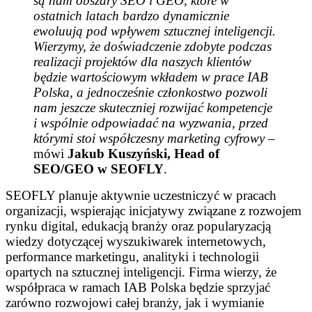
są nam obszary SEO i GEO, które w
ostatnich latach bardzo dynamicznie
ewoluują pod wpływem sztucznej inteligencji.
Wierzymy, że doświadczenie zdobyte podczas
realizacji projektów dla naszych klientów
będzie wartościowym wkładem w prace IAB
Polska, a jednocześnie członkostwo pozwoli
nam jeszcze skuteczniej rozwijać kompetencje
i wspólnie odpowiadać na wyzwania, przed
którymi stoi współczesny marketing cyfrowy
–
mówi
Jakub Kuszyński, Head of
SEO/GEO w SEOFLY
.
SEOFLY planuje aktywnie uczestniczyć w pracach
organizacji, wspierając inicjatywy związane z rozwojem
rynku digital, edukacją branży oraz popularyzacją
wiedzy dotyczącej wyszukiwarek internetowych,
performance marketingu, analityki i technologii
opartych na sztucznej inteligencji. Firma wierzy, że
współpraca w ramach IAB Polska będzie sprzyjać
zarówno rozwojowi całej branży, jak i wymianie