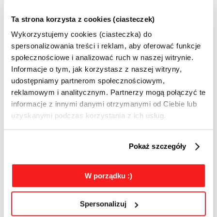
Profesjonalistów Influencer Marketingu!
Ta strona korzysta z cookies (ciasteczek)
utworzone przez
p.wozniak@iab.org.pl
|
lip 22, 2026
|
aktualności
Wykorzystujemy cookies (ciasteczka) do
spersonalizowania treści i reklam, aby oferować funkcje
Stempel Jakości Profesjonalistów Influencer Marketingu
społecznościowe i analizować ruch w naszej witrynie.
otrzymują firmy, których przedstawiciele ukończyli
specjalistyczny program edukacyjny i potwierdzili
Informacje o tym, jak korzystasz z naszej witryny,
wiedzę dotyczącą kluczowych obszarów współpracy z
udostępniamy partnerom społecznościowym,
twórcami. Obejmuje ona m.in. planowanie i realizację
reklamowym i analitycznym. Partnerzy mogą połączyć te
kampanii, dobór influencerów, kwestie prawne,
informacje z innymi danymi otrzymanymi od Ciebie lub
właściwe oznaczanie treści reklamowych, zasady
uzyskanymi podczas korzystania z ich usług.
rozliczeń oraz pomiar efektów działań. Program pomaga
uporządkować procesy stosowane w codziennej pracy,
ujednolicić standardy współpracy oraz ograniczyć
Pokaż szczegóły
ryzyka po stronie marek, agencji i twórców. Jest
również odpowiedzią na dynamiczne zmiany
zachodzące na rynku oraz rosnącą potrzebę budowania
W porządku :)
komunikacji opartej na przejrzystych zasadach.
Spersonalizuj
O firmie