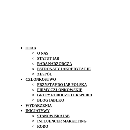
O IAB
O NAS
STATUT IAB
RADA NADZORCZA
PATRONATY I AKREDYTACJE
ZESPÓŁ
CZŁONKOSTWO
PRZYSTĄP DO IAB POLSKA
FIRMY CZŁONKOWSKIE
GRUPY ROBOCZE I EKSPERCI
BLOG IABLKO
WYDARZENIA
INICJATYWY
STANOWISKA IAB
INFLUENCER MARKETING
RODO