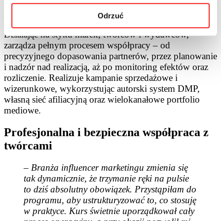
INIS
to digitalowa agencja mediowa należąca do
Odrzuć
Digitree Group, obecna na rynku od ponad 15 lat.
Działając na styku marek, twórców i wydawców,
zarządza pełnym procesem współpracy – od
precyzyjnego dopasowania partnerów, przez planowanie
i nadzór nad realizacją, aż po monitoring efektów oraz
rozliczenie. Realizuje kampanie sprzedażowe i
wizerunkowe, wykorzystując autorski system DMP,
własną sieć afiliacyjną oraz wielokanałowe portfolio
mediowe.
Profesjonalna i bezpieczna współpraca z
twórcami
– Branża influencer marketingu zmienia się
tak dynamicznie, że trzymanie ręki na pulsie
to dziś absolutny obowiązek. Przystąpiłam do
programu, aby ustrukturyzować to, co stosuję
w praktyce. Kurs świetnie uporządkował cały