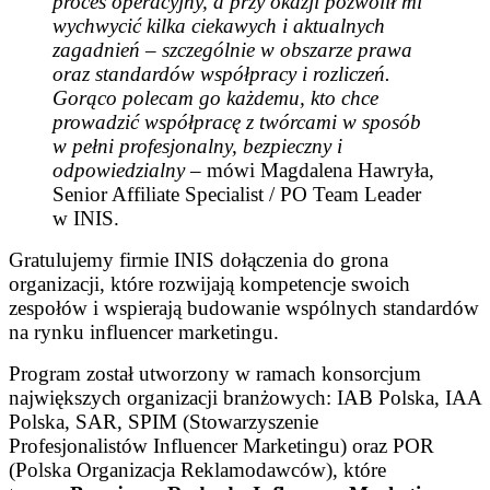
proces operacyjny, a przy okazji pozwolił mi
wychwycić kilka ciekawych i aktualnych
zagadnień – szczególnie w obszarze prawa
oraz standardów współpracy i rozliczeń.
Gorąco polecam go każdemu, kto chce
prowadzić współpracę z twórcami w sposób
w pełni profesjonalny, bezpieczny i
odpowiedzialny
– mówi Magdalena Hawryła,
Senior Affiliate Specialist / PO Team Leader
w INIS.
Gratulujemy firmie INIS dołączenia do grona
organizacji, które rozwijają kompetencje swoich
zespołów i wspierają budowanie wspólnych standardów
na rynku influencer marketingu.
Program został utworzony w ramach konsorcjum
największych organizacji branżowych: I
AB Polska, IAA
Polska, SAR, SPIM (Stowarzyszenie
Profesjonalistów
Influencer
Marketingu) oraz POR
(Polska Organizacja Reklamodawców
), które