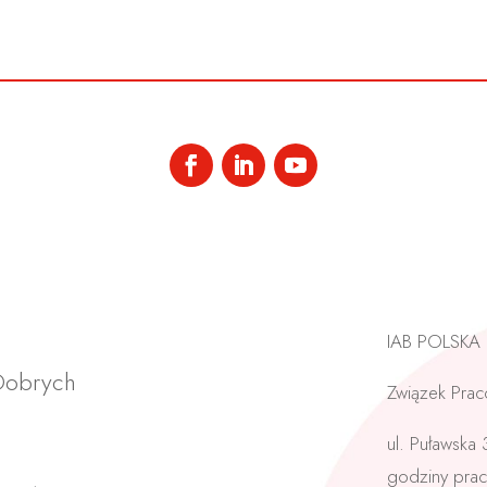
IAB POLSKA
 Dobrych
Związek Prac
ul. Puławska
godziny prac