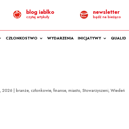
blog iablko
newsletter
czytaj artykuły
bądź na bieżąco
CZŁONKOSTWO
WYDARZENIA
INICJATYWY
QUALID
1, 2026
|
branże
,
członkowie
,
finanse
,
miasto
,
Stowarzyszeni
,
Wiedeń