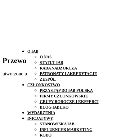
O IAB
O NAS
Przewodnik po reklamie natywnej
STATUT IAB
RADA NADZORCZA
utworzone przez
Agata
|
gru 8, 2016
|
Bez kategorii
PATRONATY I AKREDYTACJE
ZESPÓŁ
CZŁONKOSTWO
PRZYSTĄP DO IAB POLSKA
FIRMY CZŁONKOWSKIE
GRUPY ROBOCZE I EKSPERCI
BLOG IABLKO
WYDARZENIA
INICJATYWY
STANOWISKA IAB
INFLUENCER MARKETING
RODO