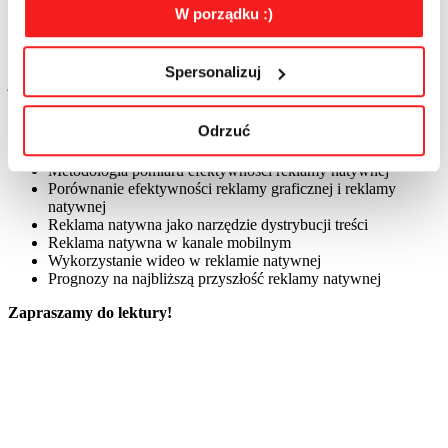
IAB Polska w obszarze reklamy natywnej.
W porządku :)
W polu zainteresowania autorów opracowań składających się na
Przewodnik po reklamie natywnej
znalazły się takie zagadnienia
Spersonalizuj
jak:
Zróżnicowanie pomiędzy reklamą contentową a reklamą
Odrzuć
natywną
Aspekty prawne reklamy natywnej
Metodologia pomiaru efektywności reklamy natywnej
Porównanie efektywności reklamy graficznej i reklamy
natywnej
Reklama natywna jako narzędzie dystrybucji treści
Reklama natywna w kanale mobilnym
Wykorzystanie wideo w reklamie natywnej
Prognozy na najbliższą przyszłość reklamy natywnej
Zapraszamy do lektury!