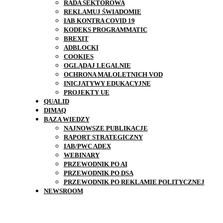
RADA SEKTOROWA
REKLAMUJ ŚWIADOMIE
IAB KONTRA COVID 19
KODEKS PROGRAMMATIC
BREXIT
ADBLOCKI
COOKIES
OGLĄDAJ LEGALNIE
OCHRONA MAŁOLETNICH VOD
INICJATYWY EDUKACYJNE
PROJEKTY UE
QUALID
DIMAQ
BAZA WIEDZY
NAJNOWSZE PUBLIKACJE
RAPORT STRATEGICZNY
IAB/PWC ADEX
WEBINARY
PRZEWODNIK PO AI
PRZEWODNIK PO DSA
PRZEWODNIK PO REKLAMIE POLITYCZNEJ
NEWSROOM