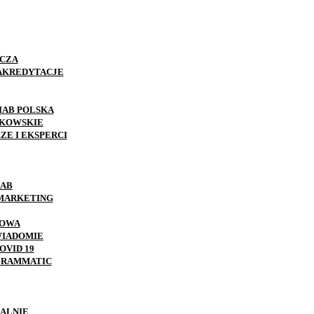
CZA
 AKREDYTACJE
IAB POLSKA
NKOWSKIE
ZE I EKSPERCI
IAB
MARKETING
ROWA
WIADOMIE
OVID 19
GRAMMATIC
ALNIE