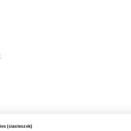
w
ies (ciasteczek)
ranży Internetowej