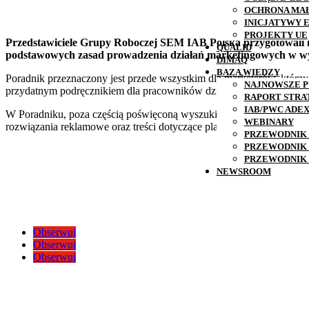
OCHRONA MA
INICJATYWY 
PROJEKTY UE
Przedstawiciele Grupy Roboczej SEM IAB Polska przygotowali ko
QUALID
podstawowych zasad prowadzenia działań marketingowych w wys
DIMAQ
BAZA WIEDZY
Poradnik przeznaczony jest przede wszystkim dla marketerów, którz
NAJNOWSZE P
przydatnym podręcznikiem dla pracowników działów marketingu i re
RAPORT STRA
IAB/PWC ADE
W Poradniku, poza częścią poświęconą wyszukiwarce Google, pojaw
WEBINARY
rozwiązania reklamowe oraz treści dotyczące planowania, analizowa
PRZEWODNIK 
PRZEWODNIK 
PRZEWODNIK 
NEWSROOM
Obserwuj
Obserwuj
Obserwuj