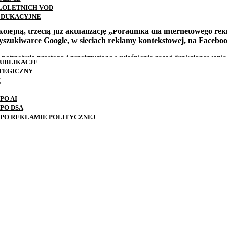
ŁOLETNICH VOD
EDUKACYJNE
lejną, trzecią już aktualizację „Poradnika dla internetowego r
zukiwarce Google, w sieciach reklamy kontekstowej, na Faceboo
y potrzebują prostego i przejrzystego wyjaśnienia zasad funkcjonowa
UBLIKACJE
klamy oraz dla osób zaczynających pracę w branży reklamowej.
TEGICZNY
X
iają się takie zagadnienia jak SEO, content marketing, kampanie P
nia i optymalizacji prowadzonych działań reklamowych.
PO AI
PO DSA
PO REKLAMIE POLITYCZNEJ