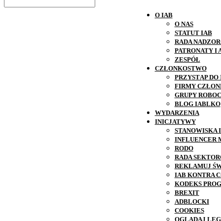
O IAB
O NAS
STATUT IAB
RADA NADZOR
PATRONATY I
ZESPÓŁ
CZŁONKOSTWO
PRZYSTĄP DO 
FIRMY CZŁO
GRUPY ROBOC
BLOG IABLKO
WYDARZENIA
INICJATYWY
STANOWISKA 
INFLUENCER 
RODO
RADA SEKTO
REKLAMUJ Ś
IAB KONTRA C
KODEKS PRO
BREXIT
ADBLOCKI
COOKIES
OGLĄDAJ LEG