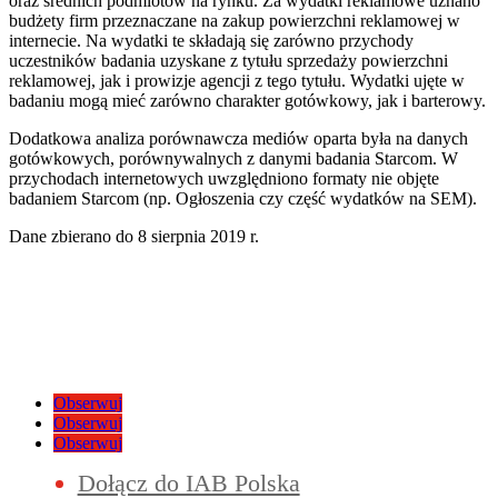
oraz średnich podmiotów na rynku. Za wydatki reklamowe uznano
budżety firm przeznaczane na zakup powierzchni reklamowej w
internecie. Na wydatki te składają się zarówno przychody
uczestników badania uzyskane z tytułu sprzedaży powierzchni
reklamowej, jak i prowizje agencji z tego tytułu. Wydatki ujęte w
badaniu mogą mieć zarówno charakter gotówkowy, jak i barterowy.
Dodatkowa analiza porównawcza mediów oparta była na danych
gotówkowych, porównywalnych z danymi badania Starcom. W
przychodach internetowych uwzględniono formaty nie objęte
badaniem Starcom (np. Ogłoszenia czy część wydatków na SEM).
Dane zbierano do 8 sierpnia 2019 r.
Obserwuj
Obserwuj
Obserwuj
Dołącz do IAB Polska