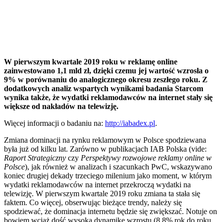
W
pierwszym kwartale 2019 roku w reklamę online
zainwestowano 1,1 mld zł, dzięki czemu jej wartość wzrosła o
9% w porównaniu do analogicznego okresu zeszłego roku. Z
dodatkowych analiz wspartych wynikami badania Starcom
wynika także, że wydatki reklamodawców na internet stały się
większe od nakładów na telewizję.
Więcej informacji o badaniu na:
http://iabadex.pl
.
Zmiana dominacji na rynku reklamowym w Polsce spodziewana
była już od kilku lat. Zarówno w publikacjach IAB Polska (vide:
Raport Strategiczny
czy
Perspektywy rozwojowe reklamy online w
Polsce
), jak również w analizach i szacunkach PwC, wskazywano
koniec drugiej dekady trzeciego milenium jako moment, w którym
wydatki reklamodawców na internet przekroczą wydatki na
telewizję. W pierwszym kwartale 2019 roku zmiana ta stała się
faktem. Co więcej, obserwując bieżące trendy, należy się
spodziewać, że dominacja internetu będzie się zwiększać. Notuje on
bowiem wciąż dość wysoką dynamikę wzrostu (8,8% rok do roku