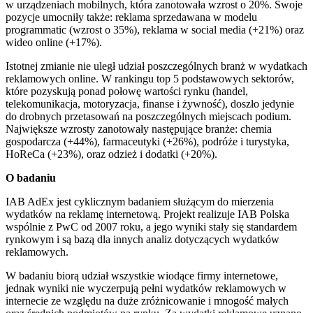
w urządzeniach mobilnych, która zanotowała wzrost o 20%. Swoje
pozycje umocniły także: reklama sprzedawana w modelu
programmatic (wzrost o 35%), reklama w social media (+21%) oraz
wideo online (+17%).
Istotnej zmianie nie uległ udział poszczególnych branż w wydatkach
reklamowych online. W rankingu top 5 podstawowych sektorów,
które pozyskują ponad połowę wartości rynku (handel,
telekomunikacja, motoryzacja, finanse i żywność), doszło jedynie
do drobnych przetasowań na poszczególnych miejscach podium.
Największe wzrosty zanotowały następujące branże: chemia
gospodarcza (+44%), farmaceutyki (+26%), podróże i turystyka,
HoReCa (+23%), oraz odzież i dodatki (+20%).
O badaniu
IAB AdEx jest cyklicznym badaniem służącym do mierzenia
wydatków na reklamę internetową. Projekt realizuje IAB Polska
wspólnie z PwC od 2007 roku, a jego wyniki stały się standardem
rynkowym i są bazą dla innych analiz dotyczących wydatków
reklamowych.
W badaniu biorą udział wszystkie wiodące firmy internetowe,
jednak wyniki nie wyczerpują pełni wydatków reklamowych w
internecie ze względu na duże zróżnicowanie i mnogość małych