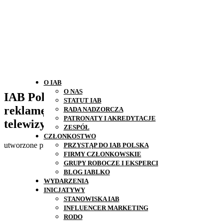
O IAB
O NAS
IAB Polska/PwC AdEx: Wydatki na
STATUT IAB
reklamę w internecie większe od
RADA NADZORCZA
PATRONATY I AKREDYTACJE
telewizyjnych.
ZESPÓŁ
CZŁONKOSTWO
utworzone przez
Agata
|
wrz 5, 2019
|
Bez kategorii
PRZYSTĄP DO IAB POLSKA
FIRMY CZŁONKOWSKIE
GRUPY ROBOCZE I EKSPERCI
BLOG IABLKO
WYDARZENIA
INICJATYWY
STANOWISKA IAB
INFLUENCER MARKETING
RODO