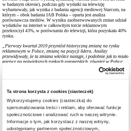
w badanym okresie), podczas gdy wydatki na telewizję
wyhamowały, jak wynika z badania agencji mediowej Starcom, na
którym – obok badania IAB Polska – oparta jest analiza
porównawcza mediów. W wyniku zaobserwowanych zmian udział
wydatków na internet w całkowitym torcie reklamowym
przekroczył 43%, w porównaniu do telewizji, która pozyskała 40%
rynku.
„Pierwszy kwartał 2019 przyniósł historyczną zmianę na rynku
reklamowym w Polsce, zmianę na pozycji lidera. Analizy
przewidywały, że ta zmiana wkrótce nastąpi, i podobnie jak to miało
miejsce na największych rynkach europejskich, również w Polsce
wydatki na reklamę internetową przewyższą te na reklamę
telewizyjną. Objęcie pierwszego miejsca ogromnie cieszy, jednak
pozycja lidera zobowiązuje. Jako dojrzałe medium, internet czeka w
najbliższym czasie wiele zmian w obszarze jakościowym. Widać to
doskonale na rynkach bardziej rozwiniętych. Aby nadal budować
Ta strona korzysta z cookies (ciasteczek)
wartość dla reklamodawców i internautów oraz umacniać pozycję
lidera, będziemy musieli sobie poradzić z negatywnymi zjawiskami,
Wykorzystujemy cookies (ciasteczka) do
nad czym już pracujemy.”
spersonalizowania treści i reklam, aby oferować funkcje
– komentuje
Włodzimierz Schmidt
, Prezes Zarządu IAB Polska.
społecznościowe i analizować ruch w naszej witrynie.
Informacje o tym, jak korzystasz z naszej witryny,
„Zgodnie z prognozą PwC Global Entertainment & Media Outlook,
udostępniamy partnerom społecznościowym,
Internet w Polsce jest już dominującym medium reklamowym,