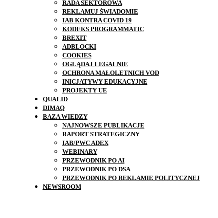
RADA SEKTOROWA
REKLAMUJ ŚWIADOMIE
IAB KONTRA COVID 19
KODEKS PROGRAMMATIC
BREXIT
ADBLOCKI
COOKIES
OGLĄDAJ LEGALNIE
OCHRONA MAŁOLETNICH VOD
INICJATYWY EDUKACYJNE
PROJEKTY UE
QUALID
DIMAQ
BAZA WIEDZY
NAJNOWSZE PUBLIKACJE
RAPORT STRATEGICZNY
IAB/PWC ADEX
WEBINARY
PRZEWODNIK PO AI
PRZEWODNIK PO DSA
PRZEWODNIK PO REKLAMIE POLITYCZNEJ
NEWSROOM