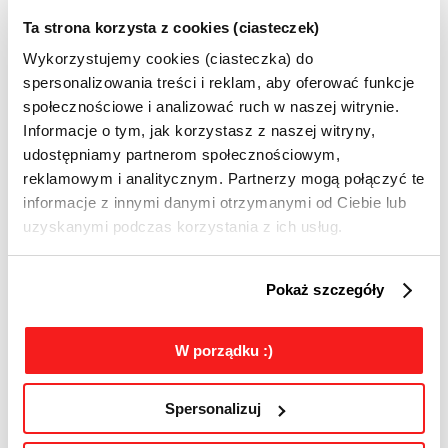
(porady prawnej). W tym zakresie wskazuje
Ta strona korzysta z cookies (ciasteczek)
jedynie na co należy zwrócić uwagę, aby
Wykorzystujemy cookies (ciasteczka) do
działania były nie tylko skuteczne, ale też
spersonalizowania treści i reklam, aby oferować funkcje
zgodne z prawem i regulaminami wybranych
społecznościowe i analizować ruch w naszej witrynie.
kanałów.
Informacje o tym, jak korzystasz z naszej witryny,
udostępniamy partnerom społecznościowym,
Publikację „CSR w social media”
reklamowym i analitycznym. Partnerzy mogą połączyć te
przygotowali przedstawiciele firm i agencji:
informacje z innymi danymi otrzymanymi od Ciebie lub
uzyskanymi podczas korzystania z ich usług.
Solski Communication, Whites, Bluerank,
Mediacore, Performics (Publicis Groupe),
Labcon (Group One), Kohai, Resolution
Pokaż szczegóły
(Grupa OMD).
W porządku :)
O Grupie Roboczej Social Media przy IAB
Polska
Spersonalizuj