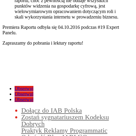
raportu, choć z pewnością nie oddaje wszystkich
punktów widzenia na gospodarkę cyfrową, jest
wielowymiarowym opracowaniem dotyczącym roli i
skali wykorzystania internetu w prowadzeniu biznesu.
Premiera Raportu odbyła się 04.10.2016 podczas #19 Expert
Panelu.
Zapraszamy do pobrania i lektury raportu!
Obserwuj
Obserwuj
Obserwuj
Dołącz do IAB Polska
Zostań sygnatariuszem Kodeksu
Dobrych
Praktyk Reklamy Programmatic