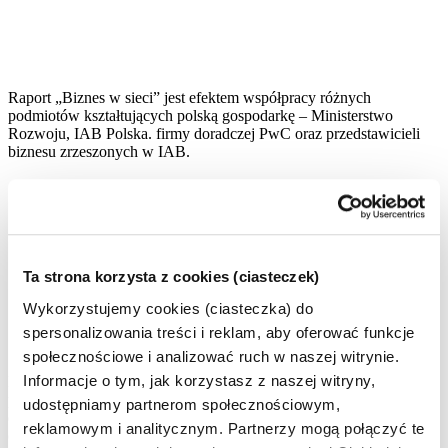
Raport „Biznes w sieci” jest efektem współpracy różnych
podmiotów kształtujących polską gospodarkę – Ministerstwo
Rozwoju, IAB Polska. firmy doradczej PwC oraz przedstawicieli
biznesu zrzeszonych w IAB.
Wyniki badania wskazują jednoznacznie, że polskie
firmy w coraz większym stopniu korzystają z internetu
w swoim codziennym funkcjonowaniu – zarówno w
obszarze komunikacji z klientami, realizacji działań
marketingowych i handlowych, a także w obszarze
księgowości. Wciąż jednak istnieje ogromny potencjał,
Ta strona korzysta z cookies (ciasteczek)
w znacznym stopniu niewykorzystywany przez
Wykorzystujemy cookies (ciasteczka) do
przedsiębiorców, w szczególności w sektorze MŚP.
Ponadto, biznes nadal napotyka wiele barier, a
spersonalizowania treści i reklam, aby oferować funkcje
zmieniający się szybko rynek stawia kolejne wyzwania.
społecznościowe i analizować ruch w naszej witrynie.
Informacje o tym, jak korzystasz z naszej witryny,
Najpopularniejsze narzędzia komunikacji marketingowej wśród
polskich przedsiębiorców to reklama graficzna (65% firm planuje
udostępniamy partnerom społecznościowym,
działania w tym kanale), email (55%), SEM i SEO (36%) oraz
reklamowym i analitycznym. Partnerzy mogą połączyć te
ogłoszenia (29%).