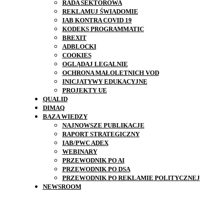
RADA SEKTOROWA
REKLAMUJ ŚWIADOMIE
IAB KONTRA COVID 19
KODEKS PROGRAMMATIC
BREXIT
ADBLOCKI
COOKIES
OGLĄDAJ LEGALNIE
OCHRONA MAŁOLETNICH VOD
INICJATYWY EDUKACYJNE
PROJEKTY UE
QUALID
DIMAQ
BAZA WIEDZY
NAJNOWSZE PUBLIKACJE
RAPORT STRATEGICZNY
IAB/PWC ADEX
WEBINARY
PRZEWODNIK PO AI
PRZEWODNIK PO DSA
PRZEWODNIK PO REKLAMIE POLITYCZNEJ
NEWSROOM