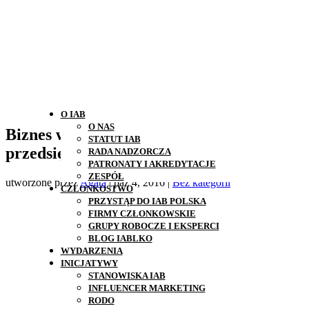
O IAB
O NAS
Biznes w sieci – cyfrowe narzędzia
STATUT IAB
przedsiębiorczości
RADA NADZORCZA
PATRONATY I AKREDYTACJE
ZESPÓŁ
utworzone przez
Agata
|
paź 4, 2016
|
Bez kategorii
CZŁONKOSTWO
PRZYSTĄP DO IAB POLSKA
FIRMY CZŁONKOWSKIE
GRUPY ROBOCZE I EKSPERCI
BLOG IABLKO
WYDARZENIA
INICJATYWY
STANOWISKA IAB
INFLUENCER MARKETING
RODO