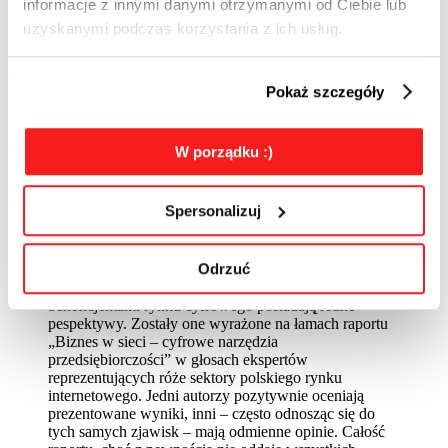
informacje z innymi danymi otrzymanymi od Ciebie lub
Pod względem kanałów sprzedaży w sieci, zauważalny jest
uzyskanymi podczas korzystania z ich usług.
wyraźny wzrost odsetka przedsiębiorców, którzy zdecydowali się na
uruchomienie własnego sklepu online. W 2014 roku własny sklep
online posiadało 34% przedsiębiorców, natomiast w roku 2016 jest
Pokaż szczegóły
ich już 53%. Zmniejszył się natomiast odsetek przedsiębiorców
korzystających z zewnętrznych platform handlowych. W 2014 roku
było ich 47%, podczas gdy w 2016 roku z kanału tego korzysta
42%.
W porządku :)
Do komunikacji z klientami najchętniej wykorzystywana jest poczta
elektroniczna. Aż 91% przedsiębiorców wykorzystuje email.
Spersonalizuj
Następne w kolejności są: telefon (82%), strona internetowa (80%),
media społecznościowe (46%) oraz strona mobilna i aplikacja
mobilna (odpowiednio 32% i 11%).
Odrzuć
Poszczególne podmioty będące uczestnikami i
beneficjentami rynku cyfrowego posiadają̨ różne
pespektywy. Zostały one wyrażone na łamach raportu
„Biznes w sieci – cyfrowe narzędzia
przedsiębiorczości” w głosach ekspertów
reprezentujących róże sektory polskiego rynku
internetowego. Jedni autorzy pozytywnie oceniają
prezentowane wyniki, inni – często odnosząc się do
tych samych zjawisk – mają odmienne opinie. Całość