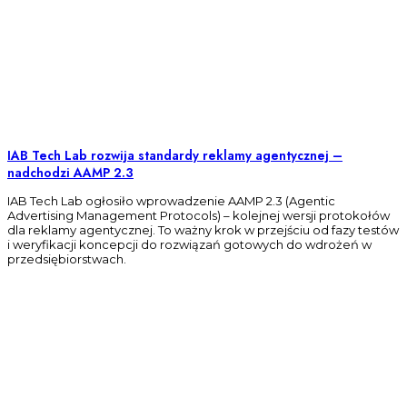
IAB Tech Lab rozwija standardy reklamy agentycznej –
nadchodzi AAMP 2.3
IAB Tech Lab ogłosiło wprowadzenie AAMP 2.3 (Agentic
Advertising Management Protocols) – kolejnej wersji protokołów
dla reklamy agentycznej. To ważny krok w przejściu od fazy testów
i weryfikacji koncepcji do rozwiązań gotowych do wdrożeń w
przedsiębiorstwach.