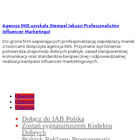
Agencja INIS uzyskała Stempel Jakości Profesjonalistów
Influencer Marketingu!
Do grona firm wspierających profesjonalizację współpracy marek
z twórcami dołączyła agencja INIS. Przyznane wyróżnienie
potwierdza znajomość dobrych praktyk, zasad transparentnej
komunikacji oraz standardów bezpiecznej i odpowiedzialnej
realizacji kampanii influencer marketingowych.
Obserwuj
Obserwuj
Obserwuj
Dołącz do IAB Polska
Zostań sygnatariuszem Kodeksu
Dobrych
Praktyk Reklamy Programmatic