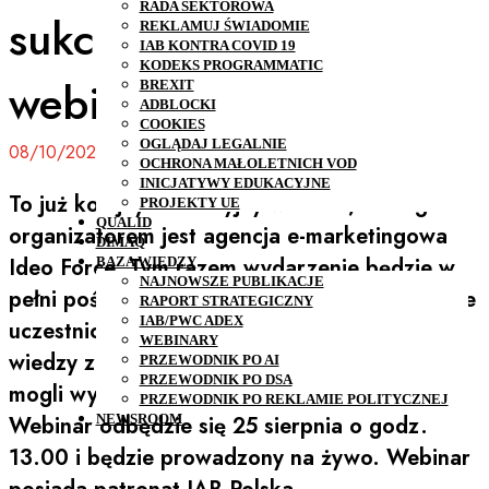
RADA SEKTOROWA
sukces! Zaproszenie na
REKLAMUJ ŚWIADOMIE
IAB KONTRA COVID 19
KODEKS PROGRAMMATIC
webinar Ideo Force.
BREXIT
ADBLOCKI
COOKIES
OGLĄDAJ LEGALNIE
08/10/2022
OCHRONA MAŁOLETNICH VOD
INICJATYWY EDUKACYJNE
To już kolejny edukacyjny webinar, którego
PROJEKTY UE
QUALID
organizatorem jest agencja e-marketingowa
DIMAQ
Ideo Force. Tym razem wydarzenie będzie w
BAZA WIEDZY
NAJNOWSZE PUBLIKACJE
pełni poświęcone tematyce UX. W jego trakcie
RAPORT STRATEGICZNY
IAB/PWC ADEX
uczestnicy otrzymają dawkę eksperckiej
WEBINARY
wiedzy z zakresu User Experience, którą będą
PRZEWODNIK PO AI
PRZEWODNIK PO DSA
mogli wykorzystać we własnym e-biznesie.
PRZEWODNIK PO REKLAMIE POLITYCZNEJ
Webinar odbędzie się 25 sierpnia o godz.
NEWSROOM
13.00 i będzie prowadzony na żywo. Webinar