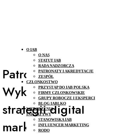
O IAB
O NAS
STATUT IAB
RADA NADZORCZA
Patronat IAB:
PATRONATY I AKREDYTACJE
ZESPÓŁ
CZŁONKOSTWO
Wykorzystaj UX w
PRZYSTĄP DO IAB POLSKA
FIRMY CZŁONKOWSKIE
GRUPY ROBOCZE I EKSPERCI
strategii digital
BLOG IABLKO
WYDARZENIA
INICJATYWY
STANOWISKA IAB
marketingowej i odnieś
INFLUENCER MARKETING
RODO