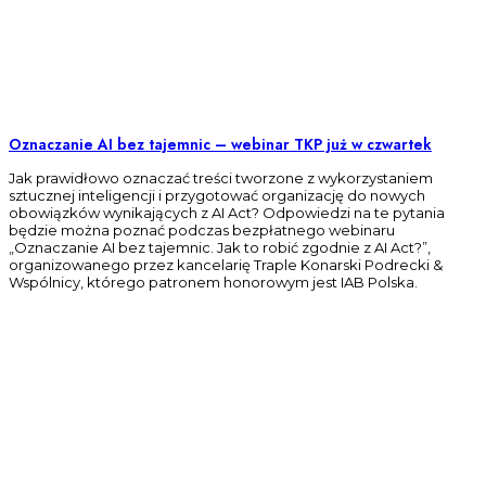
Oznaczanie AI bez tajemnic – webinar TKP już w czwartek
Jak prawidłowo oznaczać treści tworzone z wykorzystaniem
sztucznej inteligencji i przygotować organizację do nowych
obowiązków wynikających z AI Act? Odpowiedzi na te pytania
będzie można poznać podczas bezpłatnego webinaru
„Oznaczanie AI bez tajemnic. Jak to robić zgodnie z AI Act?”,
organizowanego przez kancelarię Traple Konarski Podrecki &
Wspólnicy, którego patronem honorowym jest IAB Polska.