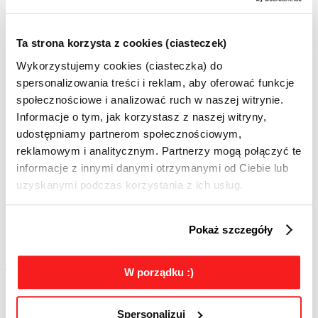
Programu Recertyfikacji DIMAQ.
Dowiedz się, jak uzyskać Akredytację DIMAQ >
Ta strona korzysta z cookies (ciasteczek)
Wykorzystujemy cookies (ciasteczka) do
spersonalizowania treści i reklam, aby oferować funkcje
społecznościowe i analizować ruch w naszej witrynie.
Informacje o tym, jak korzystasz z naszej witryny,
udostępniamy partnerom społecznościowym,
Nowe obowiązki AI Act. IAB Polska publikuje przewodnik o
reklamowym i analitycznym. Partnerzy mogą połączyć te
oznaczaniu treści reklamowych AI
informacje z innymi danymi otrzymanymi od Ciebie lub
2 sierpnia zaczęły obowiązywać przepisy AI Act dotyczące
uzyskanymi podczas korzystania z ich usług.
przejrzystości treści generowanych lub modyfikowanych z
wykorzystaniem sztucznej inteligencji. Dla branży reklamowej
oznacza to nowe obowiązki związane z informowaniem
odbiorców o wykorzystaniu AI przy tworzeniu lub modyfikowaniu
Pokaż szczegóły
komunikacji marketingowej. Aby ułatwić przedsiębiorcom
prawidłową interpretację nowych regulacji oraz ich praktyczne
wdrożenie, IAB Polska przygotowała przewodnik „Oznaczanie
treści reklamowych generowanych z użyciem AI zgodnie z art. 50
W porządku :)
AI Act”.
Spersonalizuj