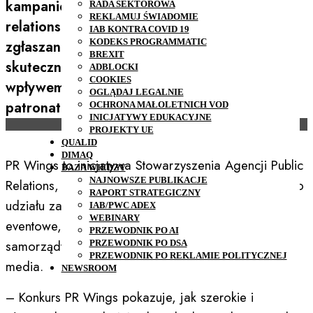
kampanie z obszaru komunikacji i public
RADA SEKTOROWA
REKLAMUJ ŚWIADOMIE
relations. Organizatorzy zachęcają do
IAB KONTRA COVID 19
KODEKS PROGRAMMATIC
zgłaszania projektów, które wyróżniają się
BREXIT
skutecznością, kreatywnością oraz realnym
ADBLOCKI
COOKIES
wpływem na otoczenie. Konkurs został objęty
OGLĄDAJ LEGALNIE
patronatem IAB Polska.
OCHRONA MAŁOLETNICH VOD
INICJATYWY EDUKACYJNE
PROJEKTY UE
QUALID
DIMAQ
PR Wings to inicjatywa Stowarzyszenia Agencji Public
BAZA WIEDZY
NAJNOWSZE PUBLIKACJE
Relations, która od początku ma charakter otwarty. Do
RAPORT STRATEGICZNY
udziału zaproszone są agencje PR, marketingowe i
IAB/PWC ADEX
WEBINARY
eventowe, a także firmy, instytucje publiczne,
PRZEWODNIK PO AI
samorządy, uczelnie, organizacje pozarządowe i
PRZEWODNIK PO DSA
PRZEWODNIK PO REKLAMIE POLITYCZNEJ
media.
NEWSROOM
– Konkurs PR Wings pokazuje, jak szerokie i