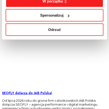
W porządku :)
odbiorców o wykorzystaniu AI przy tworzeniu lub modyfikowaniu
komunikacji marketingowej. Aby ułatwić przedsiębiorcom
prawidłową interpretację nowych regulacji oraz ich praktyczne
wdrożenie, IAB Polska przygotowała przewodnik „Oznaczanie
Spersonalizuj
treści reklamowych generowanych z użyciem AI zgodnie z art. 50
AI Act”.
Odrzuć
SEOFLY dołącza do IAB Polska!
Od lipca 2026 roku do grona firm członkowskich IAB Polska
dołącza SEOFLY – agencja performance i digital marketingu
wspierająca firmy w budowaniu widoczności, pozyskiwaniu