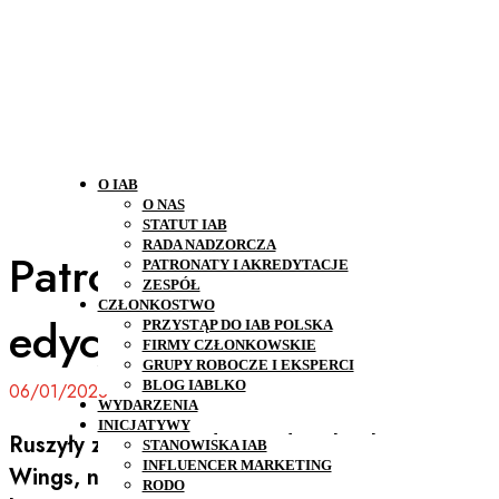
O IAB
O NAS
STATUT IAB
RADA NADZORCZA
Patronat IAB Polska: 6.
PATRONATY I AKREDYTACJE
ZESPÓŁ
CZŁONKOSTWO
edycja PR Wings
PRZYSTĄP DO IAB POLSKA
FIRMY CZŁONKOWSKIE
GRUPY ROBOCZE I EKSPERCI
BLOG IABLKO
06/01/2026
WYDARZENIA
INICJATYWY
Ruszyły zgłoszenia do 6. edycji konkursu PR
STANOWISKA IAB
INFLUENCER MARKETING
Wings, nagradzającego najlepsze polskie
RODO