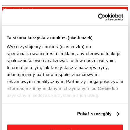
Czytaj także
Ten konkurs został objęty patronatem honorowym IAB
Polska ze względu na swoją wysoką wartość jaką niesie
dla sektora komunikacji marketingowej. Organizujesz
Ta strona korzysta z cookies (ciasteczek)
wydarzenie lub tworzysz inną inicjatywę skierowaną do
branży digital marketingu? Możesz ubiegać się o nasz
Wykorzystujemy cookies (ciasteczka) do
spersonalizowania treści i reklam, aby oferować funkcje
patronat.
Zapoznaj się ze szczegółami.
społecznościowe i analizować ruch w naszej witrynie.
Informacje o tym, jak korzystasz z naszej witryny,
udostępniamy partnerom społecznościowym,
reklamowym i analitycznym. Partnerzy mogą połączyć te
informacje z innymi danymi otrzymanymi od Ciebie lub
uzyskanymi podczas korzystania z ich usług.
Nowe obowiązki AI Act. IAB Polska publikuje przewodnik o
oznaczaniu treści reklamowych AI
2 sierpnia zaczęły obowiązywać przepisy AI Act dotyczące
Pokaż szczegóły
przejrzystości treści generowanych lub modyfikowanych z
wykorzystaniem sztucznej inteligencji. Dla branży reklamowej
oznacza to nowe obowiązki związane z informowaniem