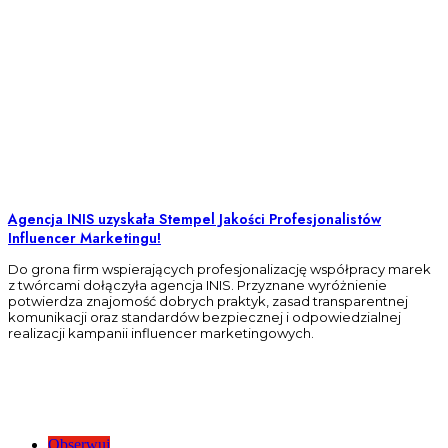
Agencja INIS uzyskała Stempel Jakości Profesjonalistów
Influencer Marketingu!
Do grona firm wspierających profesjonalizację współpracy marek
z twórcami dołączyła agencja INIS. Przyznane wyróżnienie
potwierdza znajomość dobrych praktyk, zasad transparentnej
komunikacji oraz standardów bezpiecznej i odpowiedzialnej
realizacji kampanii influencer marketingowych.
Obserwuj