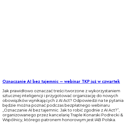
Oznaczanie AI bez tajemnic – webinar TKP już w czwartek
Jak prawidłowo oznaczać treści tworzone z wykorzystaniem
sztucznej inteligencji i przygotować organizację do nowych
obowiązków wynikających z AI Act? Odpowiedzi na te pytania
będzie można poznać podczas bezpłatnego webinaru
„Oznaczanie AI bez tajemnic. Jak to robić zgodnie z AI Act?”,
organizowanego przez kancelarię Traple Konarski Podrecki &
Wspólnicy, którego patronem honorowym jest IAB Polska.