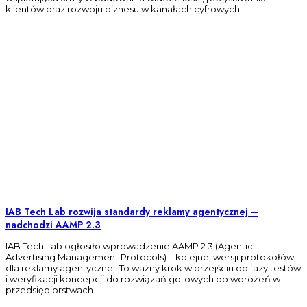
klientów oraz rozwoju biznesu w kanałach cyfrowych.
IAB Tech Lab rozwija standardy reklamy agentycznej –
nadchodzi AAMP 2.3
IAB Tech Lab ogłosiło wprowadzenie AAMP 2.3 (Agentic
Advertising Management Protocols) – kolejnej wersji protokołów
dla reklamy agentycznej. To ważny krok w przejściu od fazy testów
i weryfikacji koncepcji do rozwiązań gotowych do wdrożeń w
przedsiębiorstwach.