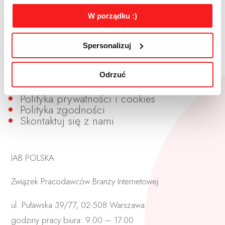
W porządku :)
Dołącz do IAB Polska
Zostań sygnatariuszem Kodeksu Dobrych
Praktyk Reklamy Programmatic
Spersonalizuj
Odwiedź Blog IABLKO
Zostań subskrybentem naszych newsletterów
Otrzymaj patronat IAB Polska
Odrzuć
Regulamin serwisu
Polityka prywatności i cookies
Polityka zgodności
Skontaktuj się z nami
IAB POLSKA
Związek Pracodawców Branży Internetowej
ul. Puławska 39/77, 02-508 Warszawa
godziny pracy biura: 9.00 – 17.00