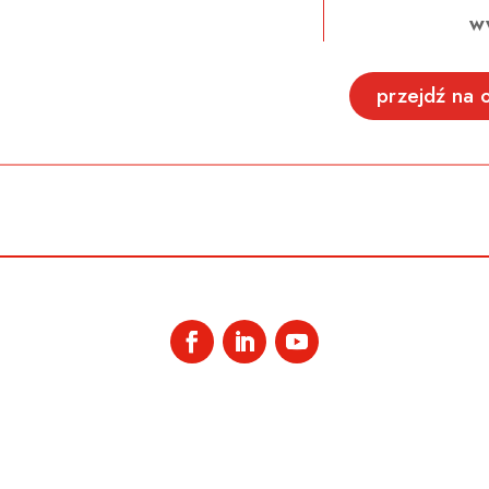
w
przejdź na o