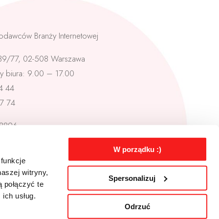
odawców Branży Internetowej
 39/77, 02-508 Warszawa
y biura: 9.00 – 17.00
54 44
87 74
8896
18-625
Sprawdź na mapie
W porządku :)
780831
 funkcje
aszej witryny,
Spersonalizuj
 połączyć te
ich usług.
Odrzuć