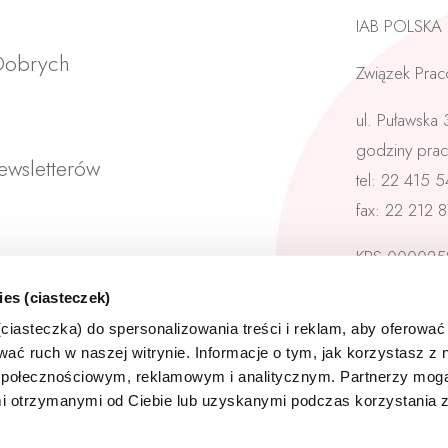
IAB POLSKA
 Dobrych
Związek Prac
ul. Puławska
godziny prac
ewsletterów
tel: 22 415 
fax: 22 212 
KRS 000025
NIP: 521-34-
ies (ciasteczek)
REGON: 140
iasteczka) do spersonalizowania treści i reklam, aby oferować
ać ruch w naszej witrynie. Informacje o tym, jak korzystasz z n
połecznościowym, reklamowym i analitycznym. Partnerzy mogą
i otrzymanymi od Ciebie lub uzyskanymi podczas korzystania z 