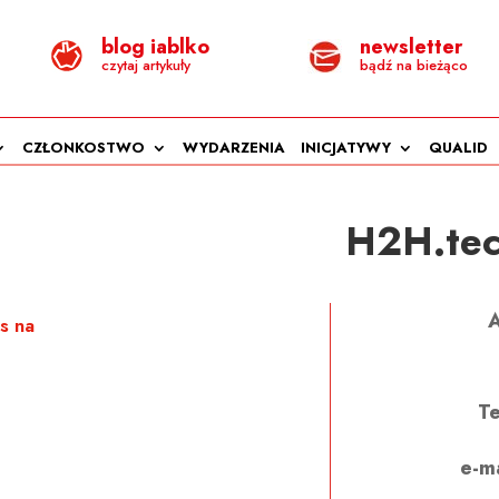
blog iablko
newsletter
czytaj artykuły
bądź na bieżąco
CZŁONKOSTWO
WYDARZENIA
INICJATYWY
QUALID
H2H.te
A
s na
Te
e-ma