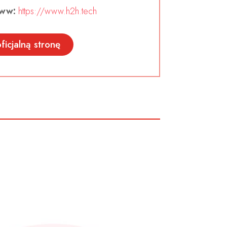
ww:
https://www.h2h.tech
ficjalną stronę