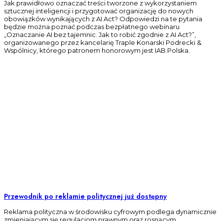
Jak prawidłowo oznaczać treści tworzone z wykorzystaniem
sztucznej inteligencji i przygotować organizację do nowych
obowiązków wynikających z AI Act? Odpowiedzi na te pytania
będzie można poznać podczas bezpłatnego webinaru
„Oznaczanie AI bez tajemnic. Jak to robić zgodnie z AI Act?”,
organizowanego przez kancelarię Traple Konarski Podrecki &
Wspólnicy, którego patronem honorowym jest IAB Polska.
Przewodnik po reklamie politycznej już dostępny
Reklama polityczna w środowisku cyfrowym podlega dynamicznie
zmieniającym się regulacjom prawnym oraz rosnącym