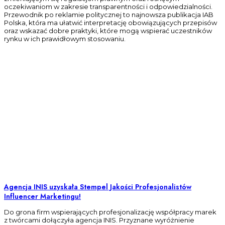
oczekiwaniom w zakresie transparentności i odpowiedzialności.
Przewodnik po reklamie politycznej to najnowsza publikacja IAB
Polska, która ma ułatwić interpretację obowiązujących przepisów
oraz wskazać dobre praktyki, które mogą wspierać uczestników
rynku w ich prawidłowym stosowaniu.
Agencja INIS uzyskała Stempel Jakości Profesjonalistów
Influencer Marketingu!
Do grona firm wspierających profesjonalizację współpracy marek
z twórcami dołączyła agencja INIS. Przyznane wyróżnienie