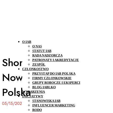
O IAB
O NAS
STATUT IAB
RADA NADZORCZA
Short social video.
PATRONATY I AKREDYTACJE
ZESPÓŁ
CZŁONKOSTWO
Nowa publikacja IAB
PRZYSTĄP DO IAB POLSKA
FIRMY CZŁONKOWSKIE
GRUPY ROBOCZE I EKSPERCI
Polska
BLOG IABLKO
WYDARZENIA
INICJATYWY
STANOWISKA IAB
05/15/2024
INFLUENCER MARKETING
RODO