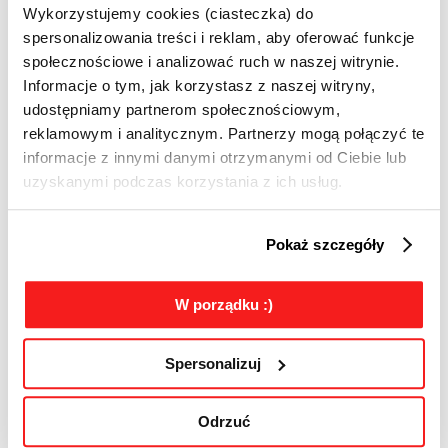
Wykorzystujemy cookies (ciasteczka) do
spersonalizowania treści i reklam, aby oferować funkcje
społecznościowe i analizować ruch w naszej witrynie.
Informacje o tym, jak korzystasz z naszej witryny,
SEOFLY dołącza do IAB Polska!
udostępniamy partnerom społecznościowym,
Od lipca 2026 roku do grona firm członkowskich IAB Polska
reklamowym i analitycznym. Partnerzy mogą połączyć te
dołącza SEOFLY – agencja performance i digital marketingu
wspierająca firmy w budowaniu widoczności, pozyskiwaniu
informacje z innymi danymi otrzymanymi od Ciebie lub
klientów oraz rozwoju biznesu w kanałach cyfrowych.
uzyskanymi podczas korzystania z ich usług.
Pokaż szczegóły
W porządku :)
Spersonalizuj
Odrzuć