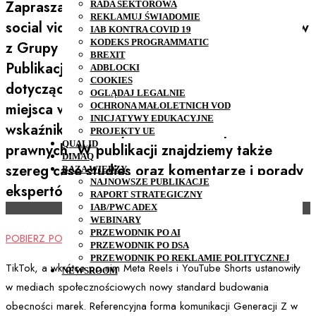
Zapraszamy do pobrania poradnika Short
RADA SEKTOROWA
REKLAMUJ ŚWIADOMIE
social video przygotowanego przez ekspertów
IAB KONTRA COVID 19
KODEKS PROGRAMMATIC
z Grupy Roboczej Social Media IAB Polska.
BREXIT
Publikacja zawiera praktyczne porady
ADBLOCKI
COOKIES
dotyczące tworzenia tej formy wideo, jej
OGLĄDAJ LEGALNIE
miejsca w strategii mediowej marek,
OCHRONA MAŁOLETNICH VOD
INICJATYWY EDUKACYJNE
wskaźników efektywnosći oraz aspektów
PROJEKTY UE
QUALID
prawnych. W publikacji znajdziemy także
DIMAQ
szereg case studies oraz komentarze i porady
BAZA WIEDZY
NAJNOWSZE PUBLIKACJE
ekspertów.
RAPORT STRATEGICZNY
IAB/PWC ADEX
WEBINARY
PRZEWODNIK PO AI
POBIERZ PORADNIK
PRZEWODNIK PO DSA
PRZEWODNIK PO REKLAMIE POLITYCZNEJ
TikTok, a wkrótce po nim Meta Reels i YouTube Shorts ustanowiły
NEWSROOM
w mediach społecznościowych nowy standard budowania
obecności marek. Referencyjna forma komunikacji Generacji Z w