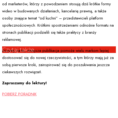
od marketerów, którzy z powodzeniem stosują dziś krótkie formy
wideo w budowanych działaniach, kancelarię prawną, a także
osoby znające temat “od kuchni” – przedstawicieli platform
społecznościowych. Krótkimi spostrzeżeniami odnośnie formatu na
stronach publikacji podzielili się także praktycy z branży
reklamowej.
Czytaj także
Liczymy na to, niniejsza publikacja pomoże wielu markom lepiej
dostosować się do nowej rzeczywistości, a tym którzy mają już za
sobą pierwsze kroki, zainspirować się do poszukiwania jeszcze
ciekawszych rozwiązań.
Zapraszamy do lektury!
POBIERZ PORADNIK