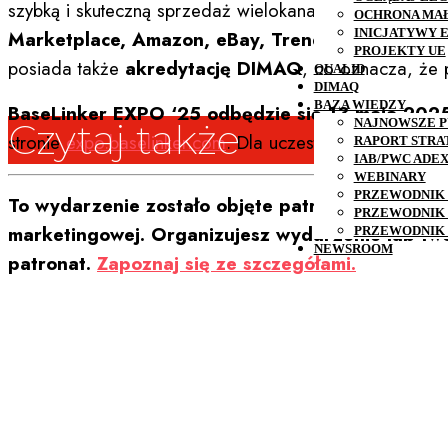
szybką i skuteczną sprzedaż wielokanałową. Wśród part
OCHRONA MA
INICJATYWY 
Marketplace, Amazon, eBay, Trendyol, Skroutz, 
PROJEKTY UE
posiada także
akredytację DIMAQ
, co oznacza, że p
QUALID
DIMAQ
BAZA WIEDZY
BaseLinker EXPO ‘25 odbędzie się 13 maja 202
NAJNOWSZE P
Czytaj także
stronie
expo.baselinker.com
. Dla uczestników spoza K
RAPORT STRA
IAB/PWC ADE
WEBINARY
PRZEWODNIK 
To wydarzenie zostało objęte patronatem honoro
PRZEWODNIK 
marketingowej. Organizujesz wydarzenie lub two
PRZEWODNIK 
NEWSROOM
patronat.
Zapoznaj się ze szczegółami.