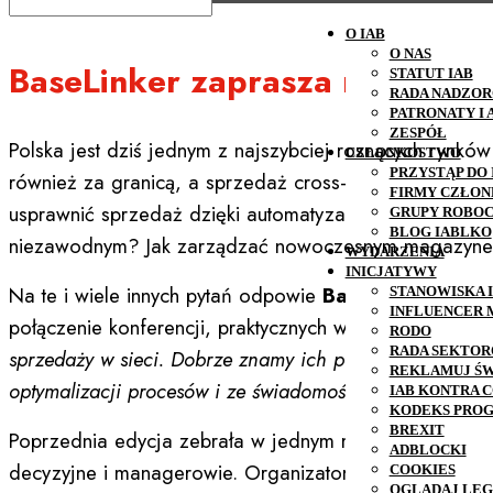
O IAB
O NAS
BaseLinker zaprasza na najwa
STATUT IAB
RADA NADZOR
PATRONATY I
ZESPÓŁ
Polska jest dziś jednym z najszybciej rosnących rynkó
CZŁONKOSTWO
PRZYSTĄP DO 
również za granicą, a sprzedaż cross-border stanowi j
FIRMY CZŁO
usprawnić sprzedaż dzięki automatyzacji? Jak skuteczn
GRUPY ROBOC
BLOG IABLKO
niezawodnym? Jak zarządzać nowoczesnym magazyn
WYDARZENIA
INICJATYWY
Na te i wiele innych pytań odpowie
BaseLinker EXPO 
STANOWISKA 
INFLUENCER 
połączenie konferencji, praktycznych warsztatów, netw
RODO
RADA SEKTO
sprzedaży w sieci. Dobrze znamy ich potrzeby i proble
REKLAMUJ Ś
optymalizacji procesów i ze świadomością, jak dalej m
IAB KONTRA C
KODEKS PRO
BREXIT
Poprzednia edycja zebrała w jednym miejscu przeszł
ADBLOCKI
decyzyjne i managerowie. Organizatorem tegorocznego
COOKIES
OGLĄDAJ LEG