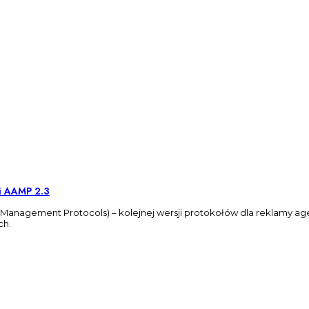
i AAMP 2.3
anagement Protocols) – kolejnej wersji protokołów dla reklamy agent
ch.