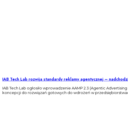
IAB Tech Lab rozwija standardy reklamy agentycznej – nadchodz
IAB Tech Lab ogłosiło wprowadzenie AAMP 2.3 (Agentic Advertising M
koncepcji do rozwiązań gotowych do wdrożeń w przedsiębiorstwa