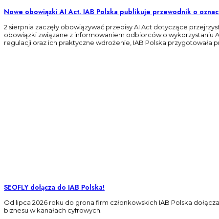
Nowe obowiązki AI Act. IAB Polska publikuje przewodnik o oznac
2 sierpnia zaczęły obowiązywać przepisy AI Act dotyczące przejrzy
obowiązki związane z informowaniem odbiorców o wykorzystaniu AI
regulacji oraz ich praktyczne wdrożenie, IAB Polska przygotowała 
SEOFLY dołącza do IAB Polska!
Od lipca 2026 roku do grona firm członkowskich IAB Polska dołącz
biznesu w kanałach cyfrowych.