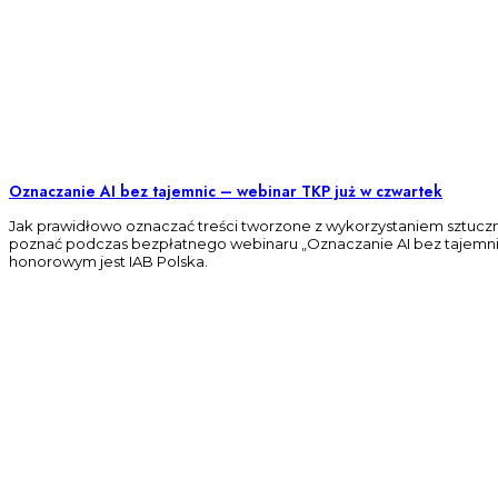
Oznaczanie AI bez tajemnic – webinar TKP już w czwartek
Jak prawidłowo oznaczać treści tworzone z wykorzystaniem sztuczn
poznać podczas bezpłatnego webinaru „Oznaczanie AI bez tajemnic.
honorowym jest IAB Polska.