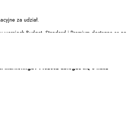
ost, PayU, Shein, Emag, Kaufland Global
a oraz redakcja DlaHandlu.pl.
BaseLinker EXPO ‘25
acyjne za udział.
 w wersjach Budget, Standard i Premium dostępne są na
. Początek wydarzenia zaplanowano na godzinę 9:00.
ść jaką niesie dla branży komunikacji
al marketingu? Możesz ubiegać się o nasz