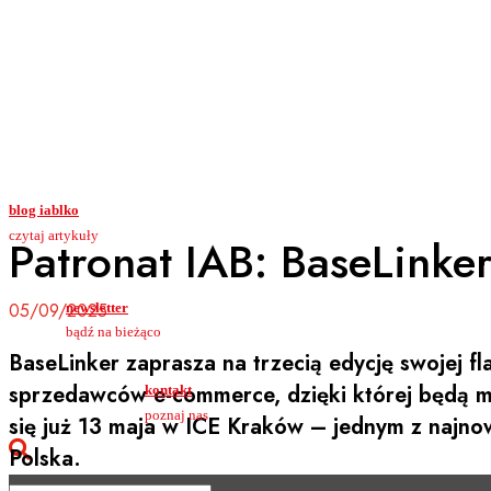
blog iablko
czytaj artykuły
Patronat IAB: BaseLink
05/09/2025
newsletter
bądź na bieżąco
BaseLinker zaprasza na trzecią edycję swojej f
sprzedawców e-commerce, dzięki której będą mo
kontakt
poznaj nas
się już 13 maja w ICE Kraków – jednym z najn
Polska.