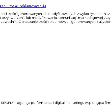
zaniu treści reklamowych AI
stości treści generowanych lub modyfikowanych z wykorzystaniem szt
 przy tworzeniu lub modyfikowaniu komunikacji marketingowej. Aby
przewodnik „Oznaczanie treści reklamowych generowanych z użyciem AI
a SEOFLY – agencja performance i digital marketingu wspierająca fir