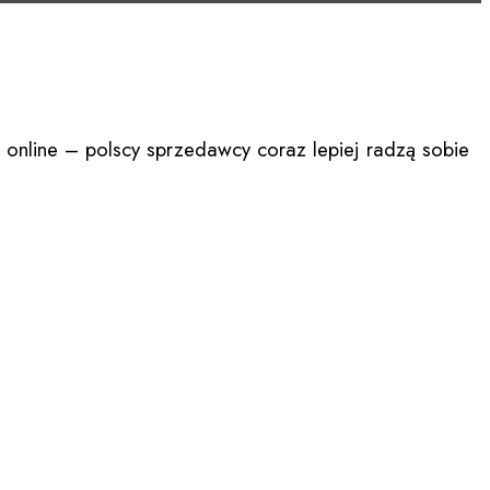
e w CEE
l online – polscy sprzedawcy coraz lepiej radzą sobie
awiają się jednak nowe pytania i wyzwania: jak
zamówień i uczynić proces wysyłki jeszcze bardziej
wydarzeń e-commerce w tej części Europy
. To
my z przedsiębiorcami, wspierając rozwój ich firm i
z naszego wydarzenia przygotowani do wdrażania zmian,
dyrektor generalny BaseLinker Polska.
e, z czego zdecydowaną większość stanowiły osoby
cyjnego dla branży e-commerce, który umożliwia