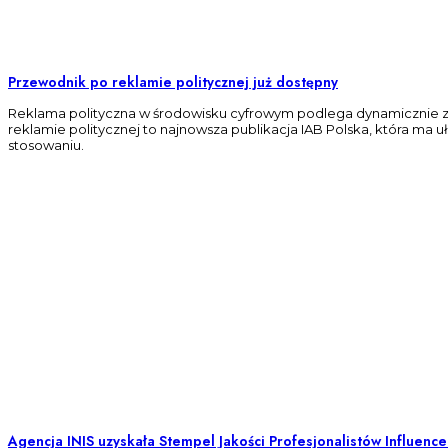
Przewodnik po reklamie politycznej już dostępny
Reklama polityczna w środowisku cyfrowym podlega dynamicznie z
reklamie politycznej to najnowsza publikacja IAB Polska, która ma
stosowaniu.
Agencja INIS uzyskała Stempel Jakości Profesjonalistów Influenc