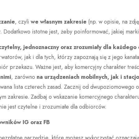
zanie
, czyli
we własnym zakresie
(np. w opisie, na zdję
y
. Dodatkowo istotne jest, żeby poinformować, jakiej mark
czytelny, jednoznaczny oraz zrozumiały dla każdego 
watorów, jak i dla tych, którzy zapoznają się z jego kana
biór przekazu. Ważne jest, aby komercyjny charakter treśc
nimi
, zarówno
na urządzeniach mobilnych, jak i stacj
wana lista czterech zasad. Zacznij od dwupoziomowego oz
nym zakresie. Zadbaj o wskazanie komercyjnego charakter
e jest czytelne i zrozumiałe dla odbiorców.
owników IG oraz FB
bezpłatne narzędzie, które możesz wykorzystać oznaczają