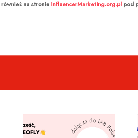
również na stronie
InfluencerMarketing.org.pl
pod p