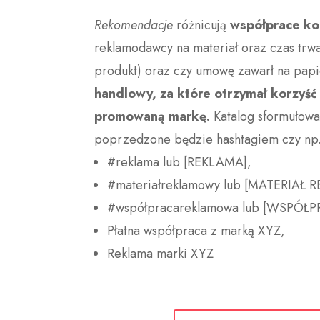
Rekomendacje
różnicują
współprace ko
reklamodawcy na materiał oraz czas trwan
produkt) oraz czy umowę zawarł na papi
handlowy, za które otrzymał korzy
promowaną markę.
Katalog sformułowań
poprzedzone będzie hashtagiem czy np
#reklama lub [REKLAMA],
#materiałreklamowy lub [MATERIAŁ
#współpracareklamowa lub [WSPÓ
Płatna współpraca z marką XYZ,
Reklama marki XYZ