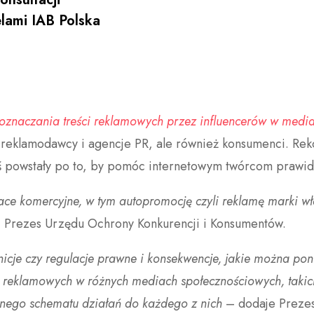
lami IAB Polska
znaczania treści reklamowych przez influencerów w medi
zy, reklamodawcy i agencje PR, ale również konsumenci. R
aś powstały po to, by pomóc internetowym twórcom prawid
e komercyjne, w tym autopromocję czyli reklamę marki włas
, Prezes Urzędu Ochrony Konkurencji i Konsumentów.
icje czy regulacje prawne i konsekwencje, jakie można pon
 reklamowych w różnych mediach społecznościowych, takich
znego schematu działań do każdego z nich
– dodaje Preze