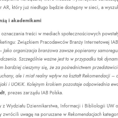
ltr AR, który już niedługo będzie dostępny w sieci, a wy
nżą i akademikami
oznaczania treści w mediach społecznościowych powstały 
rketingu: Związkiem Pracodawców Branży Internetowej IAB
– Jako organizacja branżowa zawsze popieramy samoregula
zenia. Szczególnie ważne jest to w przypadku tak dynamicz
ym bardziej cieszymy się, że za pośrednictwem przedstawici
słuchany, ale i miał realny wpływ na kształt Rekomendacji – 
jaki i UOKiK. Kolejnym krokiem pozostaje odpowiednia ewal
dt
, prezes zarządu IAB Polska.
 z Wydziału Dziennikarstwa, Informacji i Bibliologii UW
y zwrócili uwagę na poruszane w
Rekomendacjach
kategor