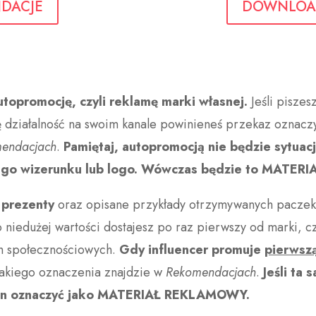
NDACJE
DOWNLOA
utopromocję, czyli reklamę marki własnej.
Jeśli piszes
tę działalność na swoim kanale powinieneś przekaz ozna
endacjach
.
Pamiętaj, autopromocją nie będzie sytuac
swojego wizerunku lub logo. Wówczas będzie to MAT
prezenty
oraz opisane przykłady otrzymywanych pacze
o niedużej wartości dostajesz po raz pierwszy od marki, cz
h społecznościowych.
Gdy influencer promuje
pierwsz
takiego oznaczenia znajdzie w
Rekomendacjach
.
Jeśli ta
nien oznaczyć jako MATERIAŁ REKLAMOWY.