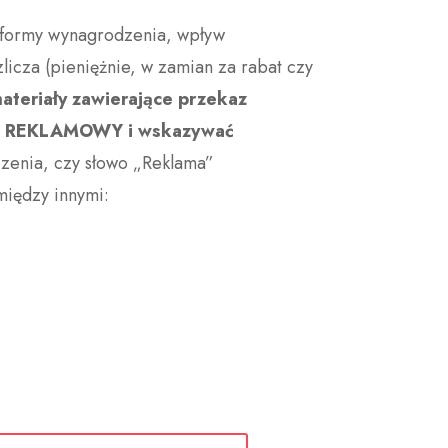
 formy wynagrodzenia, wpływ
licza (pieniężnie, w zamian za rabat czy
ateriały zawierające przekaz
RIAŁ REKLAMOWY i wskazywać
czenia, czy słowo „Reklama”
iędzy innymi: