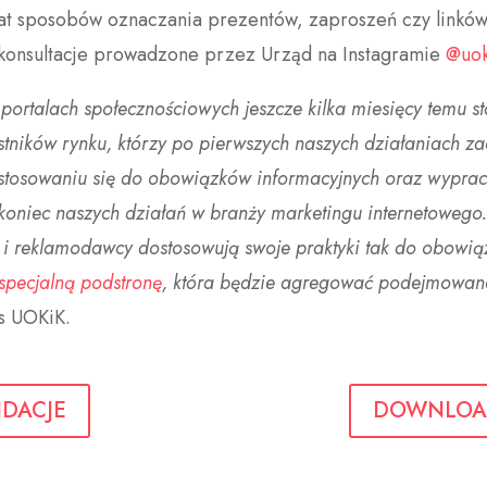
mat sposobów oznaczania prezentów, zaproszeń czy linków 
 konsultacje prowadzone przez Urząd na Instagramie
@uok
ortalach społecznościowych jeszcze kilka miesięcy temu s
stników rynku, którzy po pierwszych naszych działaniach za
tosowaniu się do obowiązków informacyjnych oraz wypraco
e koniec naszych działań w branży marketingu internetowego
je i reklamodawcy dostosowują swoje praktyki tak do obowi
specjalną podstronę
, która będzie agregować podejmowane
s UOKiK.
NDACJE
DOWNLOA