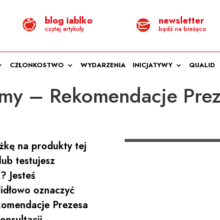
blog iablko
newsletter
czytaj artykuły
bądź na bieżąco
CZŁONKOSTWO
WYDARZENIA
INICJATYWY
QUALID
my – Rekomendacje Pre
żkę na produkty tej
lub testujesz
? Jesteś
widłowo oznaczyć
ekomendacje Prezesa
nsultacji