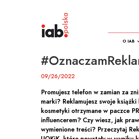
O IAB
#OznaczamRekla
09/26/2022
Promujesz telefon w zamian za zni
marki? Reklamujesz swoje książki 
kosmetyki otrzymane w paczce PR
influencerem? Czy wiesz, jak pra
wymienione treści? Przeczytaj R
UOKiK, które powstały w wyniku ko