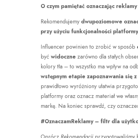
O czym pamiętać oznaczając reklamy
Rekomendujemy
dwupoziomowe oznac
przy użyciu funkcjonalności platform
Influencer powinien to zrobić w sposób
być
widoczne
zarówno dla stałych obser
kolory tła – to wszystko ma wpływ na od
wstępnym etapie zapoznawania się z 
prawidłowo wyróżniony ułatwia przygoto
platformy oraz oznacz materiał we włas
markę. Na koniec sprawdź, czy oznaczeni
#OznaczamReklamy – filtr dla użytk
Oprócz
Rekomendacji
przygotowaliśmy 