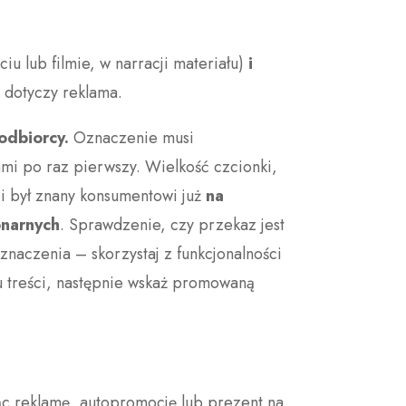
ciu lub filmie, w narracji materiału)
i
i dotyczy reklama.
odbiorcy.
Oznaczenie musi
łami po raz pierwszy. Wielkość czcionki,
i był znany konsumentowi już
na
onarnych
. Sprawdzenie, czy przekaz jest
naczenia – skorzystaj z funkcjonalności
u treści, następnie wskaż promowaną
c reklamę, autopromocję lub prezent na