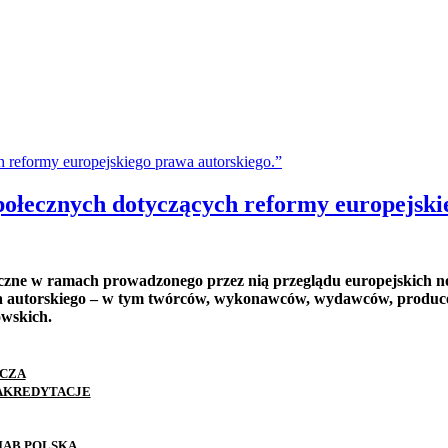
połecznych dotyczących reformy europejski
łeczne w ramach prowadzonego przez nią przeglądu europejskich n
a autorskiego – w tym twórców, wykonawców, wydawców, produce
wskich.
 polskiego rządu. W tym celu Ministerstwo Kultury i Dziedzictwa
aproszony przez MKiDN do konsultacji z prośbą o przedstawienie
CZA
 AKREDYTACJE
skiego
IAB POLSKA