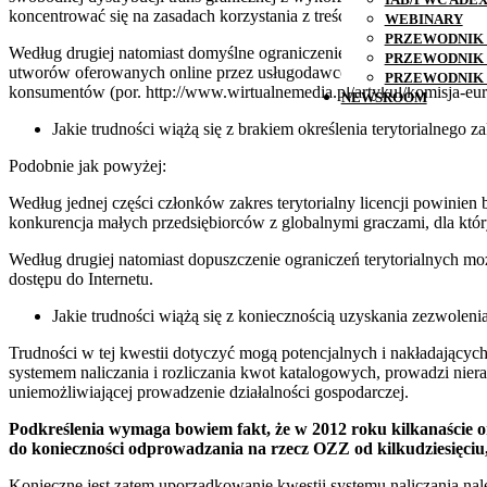
koncentrować się na zasadach korzystania z treści i ich ochrony, a n
WEBINARY
PRZEWODNIK 
Według drugiej natomiast domyślne ograniczenie terytorialne licenc
PRZEWODNIK 
utworów oferowanych online przez usługodawców. Stanowi równocześn
PRZEWODNIK 
konsumentów (por. http://www.wirtualnemedia.pl/artykul/komisja-e
NEWSROOM
Jakie trudności wiążą się z brakiem określenia terytorialnego 
Podobnie jak powyżej:
Według jednej części członków zakres terytorialny licencji powinie
konkurencja małych przedsiębiorców z globalnymi graczami, dla któr
Według drugiej natomiast dopuszczenie ograniczeń terytorialnych 
dostępu do Internetu.
Jakie trudności wiążą się z koniecznością uzyskania zezwoleni
Trudności w tej kwestii dotyczyć mogą potencjalnych i nakładających
systemem naliczania i rozliczania kwot katalogowych, prowadzi niera
uniemożliwiającej prowadzenie działalności gospodarczej.
Podkreślenia wymaga bowiem fakt, że w 2012 roku kilkanaście or
do konieczności odprowadzania na rzecz OZZ od kilkudziesięci
Konieczne jest zatem uporządkowanie kwestii systemu naliczania nale