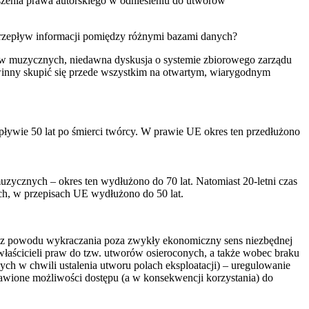
szenia prawa autorskiego w odniesieniu do utworów
 przepływ informacji pomiędzy różnymi bazami danych?
ów muzycznych, niedawna dyskusja o systemie zbiorowego zarządu
powinny skupić się przede wszystkim na otwartym, wiarygodnym
pływie 50 lat po śmierci twórcy. W prawie UE okres ten przedłużono
ycznych – okres ten wydłużono do 70 lat. Natomiast 20-letni czas
h, w przepisach UE wydłużono do 50 lat.
e z powodu wykraczania poza zwykły ekonomiczny sens niezbędnej
łaścicieli praw do tzw. utworów osieroconych, a także wobec braku
ch w chwili ustalenia utworu polach eksploatacji) – uregulowanie
bawione możliwości dostępu (a w konsekwencji korzystania) do