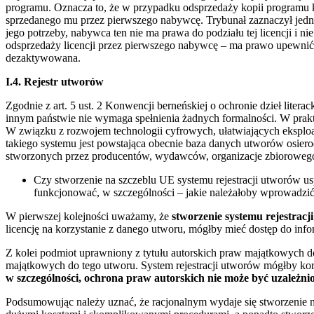
programu. Oznacza to, że w przypadku odsprzedaży kopii programu
sprzedanego mu przez pierwszego nabywcę. Trybunał zaznaczył jednak
jego potrzeby, nabywca ten nie ma prawa do podziału tej licencji i
odsprzedaży licencji przez pierwszego nabywcę – ma prawo upewnić 
dezaktywowana.
I.4. Rejestr utworów
Zgodnie z art. 5 ust. 2 Konwencji berneńskiej o ochronie dzieł lite
innym państwie nie wymaga spełnienia żadnych formalności. W prakt
W związku z rozwojem technologii cyfrowych, ułatwiających eksploata
takiego systemu jest powstająca obecnie baza danych utworów osier
stworzonych przez producentów, wydawców, organizacje zbiorowego z
Czy stworzenie na szczeblu UE systemu rejestracji utworów usp
funkcjonować, w szczególności – jakie należałoby wprowadzi
W pierwszej kolejności uważamy, że
stworzenie systemu rejestrac
licencję na korzystanie z danego utworu, mógłby mieć dostęp do inf
Z kolei podmiot uprawniony z tytułu autorskich praw majątkowych do
majątkowych do tego utworu. System rejestracji utworów mógłby ko
w szczególności, ochrona praw autorskich nie może być uzależni
Podsumowując należy uznać, że racjonalnym wydaje się stworzenie na 