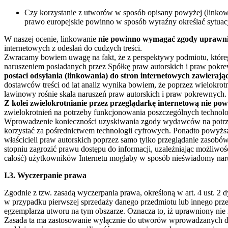
Czy korzystanie z utworów w sposób opisany powyżej (linkow
prawo europejskie powinno w sposób wyraźny określać sytuacje 
W naszej ocenie, linkowanie
nie powinno wymagać zgody uprawnio
internetowych z odesłań do cudzych treści.
Zwracamy bowiem uwagę na fakt, że z perspektywy podmiotu, którego
naruszeniem posiadanych przez Spółkę praw autorskich i praw pokre
postaci odsyłania (linkowania) do stron internetowych zawieraj
dostawców treści od lat analiz wynika bowiem, że poprzez wielokrotn
lawinowy rośnie skala naruszeń praw autorskich i praw pokrewnych.
Z kolei zwielokrotnianie przez przeglądarkę internetową nie p
zwielokrotnień na potrzeby funkcjonowania poszczególnych technolo
Wprowadzenie konieczności uzyskiwania zgody wydawców na potrzeby
korzystać za pośrednictwem technologii cyfrowych. Ponadto powyższ
właścicieli praw autorskich poprzez samo tylko przeglądanie zasobó
stopniu zagrozić prawu dostępu do informacji, uzależniając możliwość
całość) użytkowników Internetu mogłaby w sposób nieświadomy narus
I.3. Wyczerpanie prawa
Zgodnie z tzw. zasadą wyczerpania prawa, określoną w art. 4 ust. 
w przypadku pierwszej sprzedaży danego przedmiotu lub innego prze
egzemplarza utworu na tym obszarze. Oznacza to, iż uprawniony ni
Zasada ta ma zastosowanie wyłącznie do utworów wprowadzanych do o