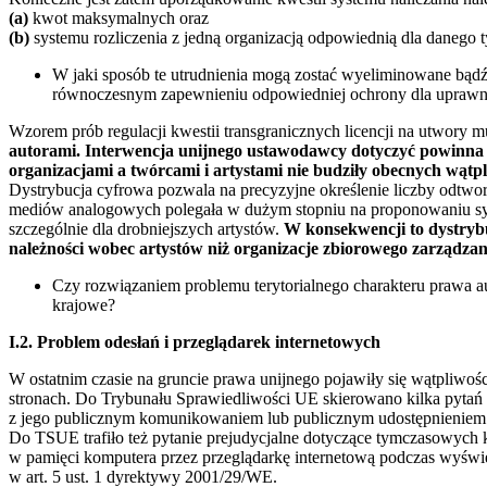
(a)
kwot maksymalnych oraz
(b)
systemu rozliczenia z jedną organizacją odpowiednią dla danego t
W jaki sposób te utrudnienia mogą zostać wyeliminowane bądź
równoczesnym zapewnieniu odpowiedniej ochrony dla uprawni
Wzorem prób regulacji kwestii transgranicznych licencji na utwory 
autorami. Interwencja unijnego ustawodawcy dotyczyć powinna w
organizacjami a twórcami i artystami nie budziły obecnych wątpl
Dystrybucja cyfrowa pozwala na precyzyjne określenie liczby odtworz
mediów analogowych polegała w dużym stopniu na proponowaniu syst
szczególnie dla drobniejszych artystów.
W konsekwencji to dystrybu
należności wobec artystów niż organizacje zbiorowego zarządzan
Czy rozwiązaniem problemu terytorialnego charakteru prawa 
krajowe?
I.2. Problem odesłań i przeglądarek internetowych
W ostatnim czasie na gruncie prawa unijnego pojawiły się wątpliwoś
stronach. Do Trybunału Sprawiedliwości UE skierowano kilka pytań p
z jego publicznym komunikowaniem lub publicznym udostępnieniem w
Do TSUE trafiło też pytanie prejudycjalne dotyczące tymczasowych
w pamięci komputera przez przeglądarkę internetową podczas wyświet
w art. 5 ust. 1 dyrektywy 2001/29/WE.