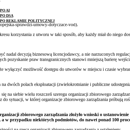
ie transgranicznych licencjach, które stanowić powinny indywidualną de
PO AI
ji, mające w prawie polskim swój wyraz w art. 66 prawa autorskiego w
PO DSA
ie ograniczenie w korzystaniu z takich audycji przez użytkowników,
PO REKLAMIE POLITYCZNEJ
uropejska-sprawdzi-umowy-dotyczace-vod).
zakresu korzystania z utworu w taki sposób, aby każdy miał do niego d
n być nadal decyzją biznesową licencjodawcy, a nie narzuconych regul
ych pozyskanie praw transgranicznych stanowi mniejszą barierę wejścia
może wyłączyć możliwość dostępu do utworów w miejscu i czasie wybra
a na dwóch polach eksploatacji (zwielokrotnianie i publiczne udostępn
 się na siebie wielu roszczeń szeregu organizacji zbiorowego zarządza
z do sytuacji, w której organizacje zbiorowego zarządzania próbują ro
ganizacji zbiorowego zarządzania złożyło wnioski o ustanowienie
u, a w przypadku niektórych podmiotów, do nawet ponad 100 proc
żności na rzecz organizacji zbiorowego zarządzania z ustaleniem: