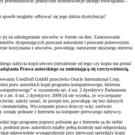
y przeanalizować praktyczne konsekwencje takiego rozwiązania –
i sposób mogłaby odbywać się jego dalsza dystrybucja?
e jej na udostępnianie utworów w formie on-line. Zastosowanie
odmiotów dysponujących prawami autorskimi i prawami pokrewnymi.
sie korzystania z utworów, powodując naruszenie słusznego interesu
ego nabycia kopii utworu (niezależnie od tego czy kopia ma postać
ążania Prawa autorskiego za zmieniającą się rzeczywistością.
ępowaniu UsedSoft GmbH przeciwko Oracle International Corp.
odmiot praw autorskich kopii programu komputerowego, któremu
 komputerowego” w rozumieniu art. 4 ust. 2 dyrektywy Parlamentu
 z art. 4 ust. 2 dyrektywy 2009/24 nie wynika, że wyczerpanie
ie, należy uznać, że przepis ten, powołując się bez dalszych
ż niematerialną. Wyczerpanie prawa dotyczy więc zarówno
y zostały pobrane z Internetu na komputer pierwszego nabywcy.
ż tego programu poprzez pobranie go z Internetu są do siebie
podmiot praw autorskich miałby pełną kontrolę nad odsprzedażą
zyskał odpowiednie wynagrodzenie przy pierwszej sprzedaży kopii