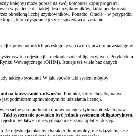
ażdy kolejny) może pobrać na swój komputer kopię programu
ła w pakiecie dla takiej ilości użytkowników, która przekraczała
przez określoną liczbę użytkowników. Ponadto, Oracle – w przypadku
kopia, którą dysponuje jeszcze sprzedawca, zostanie
nwencji z praw autorskich przysługujących twórcy utworu powstałego w
ystemów ich rejestracji – niekoniecznie obligatoryjnych. Przykładem
i Rynku Wewnętrznego (OHIM). Istnieje też wiele baz danych
 wady takiego systemu? W jaki sposób taki system mógłby
?
jami na korzystanie z utworów
. Podmiot, który chciałby nabyć
o jest podmiotem uprawnionym do udzielania licencji.
wała siebie jako podmiotu uprawnionego z tytułu autorskich praw
w.
Taki system nie powinien być jednak systemem obligatoryjnym,
 rejestru był łatwy i nie wymagał uiszczania opłat za dostęp.
, że rejestracja miałaby charakter dobrowolny, nie wiązałaby się z