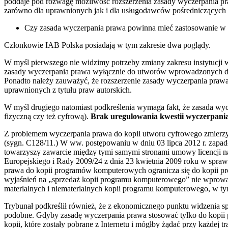
poddaje pod rozwagę możliwość rozszerzenia zasady wyczerpania pr
zarówno dla uprawnionych jak i dla usługodawców pośredniczących
Czy zasada wyczerpania prawa powinna mieć zastosowanie w prz
Członkowie IAB Polska posiadają w tym zakresie dwa poglądy.
W myśl pierwszego nie widzimy potrzeby zmiany zakresu instytucji w
zasady wyczerpania prawa wyłącznie do utworów wprowadzonych do 
Ponadto należy zauważyć, że rozszerzenie zasady wyczerpania prawa
uprawnionych z tytułu praw autorskich.
W myśl drugiego natomiast podkreślenia wymaga fakt, że zasada wyc
fizyczną czy też cyfrową).
Brak uregulowania kwestii wyczerpania
Z problemem wyczerpania prawa do kopii utworu cyfrowego zmierzył
(sygn. C128/11.) W ww. postępowaniu w dniu 03 lipca 2012 r. zapad
towarzyszy zawarcie między tymi samymi stronami umowy licencji na
Europejskiego i Rady 2009/24 z dnia 23 kwietnia 2009 roku w spraw
prawa do kopii programów komputerowych ogranicza się do kopii pr
wyjaśnień na „sprzedaż kopii programu komputerowego” nie wprowadz
materialnych i niematerialnych kopii programu komputerowego, w ty
Trybunał podkreślił również, że z ekonomicznego punktu widzenia 
podobne. Gdyby zasadę wyczerpania prawa stosować tylko do kopii
kopii, które zostały pobrane z Internetu i mógłby żądać przy każde