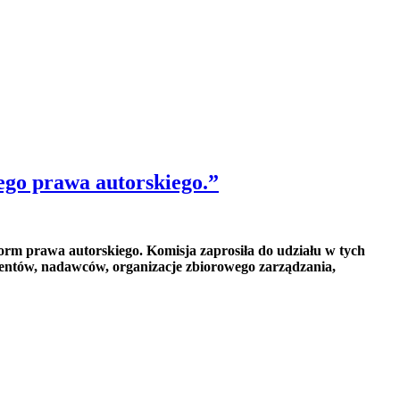
ego prawa autorskiego.”
orm prawa autorskiego. Komisja zaprosiła do udziału w tych
ntów, nadawców, organizacje zbiorowego zarządzania,
 Narodowego rozpoczęło własne konsultacje społeczne, których
 stanowiska firm zrzeszonych.