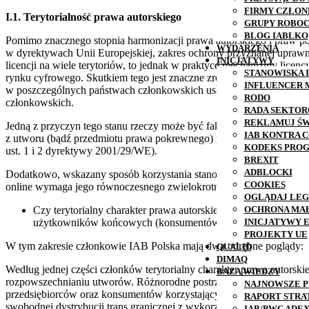
FIRMY CZŁO
I.1. Terytorialność prawa autorskiego
GRUPY ROBOC
BLOG IABLKO
Pomimo znacznego stopnia harmonizacji prawa autorskiego i praw 
WYDARZENIA
w dyrektywach Unii Europejskiej, zakres ochrony przyznanej upraw
INICJATYWY
licencji na wiele terytoriów, to jednak w praktyce mechanizmy licen
STANOWISKA 
rynku cyfrowego. Skutkiem tego jest znaczne zróżnicowanie świadc
INFLUENCER 
w poszczególnych państwach członkowskich usług zapewniających lega
RODO
członkowskich.
RADA SEKTO
REKLAMUJ Ś
Jedną z przyczyn tego stanu rzeczy może być fakt, iż przepisy dyrek
IAB KONTRA C
z utworu (bądź przedmiotu prawa pokrewnego) polegającego na jego pu
KODEKS PRO
ust. 1 i 2 dyrektywy 2001/29/WE).
BREXIT
ADBLOCKI
Dodatkowo, wskazany sposób korzystania stanowi odrębne pole ekspl
COOKIES
online wymaga jego równoczesnego zwielokrotnienia, co oznacza ko
OGLĄDAJ LEG
OCHRONA MA
Czy terytorialny charakter prawa autorskiego stanowi utrudnie
INICJATYWY 
użytkowników końcowych (konsumentów)?
PROJEKTY UE
W tym zakresie członkowie IAB Polska mają dwa odrębne poglądy:
QUALID
DIMAQ
Według jednej części członków terytorialny charakter prawa autorski
BAZA WIEDZY
rozpowszechnianiu utworów. Różnorodne postrzeganie w poszczególn
NAJNOWSZE P
przedsiębiorców oraz konsumentów korzystających z nielegalnie dys
RAPORT STRA
swobodnej dystrybucji trans granicznej z wykorzystaniem sieci tel
IAB/PWC ADE