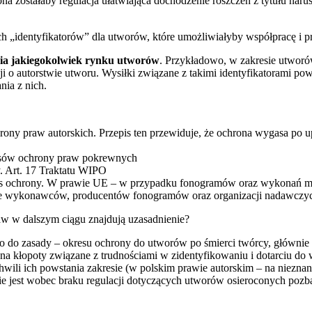
a zostałaby regulacja ułatwiająca dochodzenie roszczeń z tytułu naru
ch „identyfikatorów” dla utworów, które umożliwiałyby współpracę i
nia jakiegokolwiek rynku utworów
. Przykładowo, w zakresie utwor
cji o autorstwie utworu. Wysiłki związane z takimi identyfikatorami 
nia z nich.
rony praw autorskich. Przepis ten przewiduje, że ochrona wygasa po u
esów ochrony praw pokrewnych
. Art. 17 Traktatu WIPO
as ochrony. W prawie UE – w przypadku fonogramów oraz wykonań muz
ie wykonawców, producentów fonogramów oraz organizacji nadawczyc
w w dalszym ciągu znajdują uzasadnienie?
o do zasady – okresu ochrony do utworów po śmierci twórcy, główni
 kłopoty związane z trudnościami w zidentyfikowaniu i dotarciu do w
li ich powstania zakresie (w polskim prawie autorskim – na nieznany
kie jest wobec braku regulacji dotyczących utworów osieroconych poz