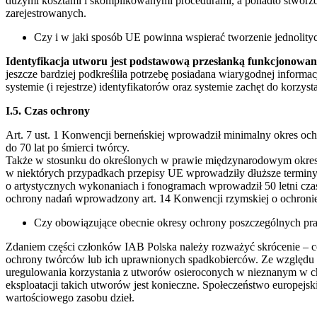
dużymi kosztami i skomplikowanymi procedurami, a ponadto stworzon
zarejestrowanych.
Czy i w jaki sposób UE powinna wspierać tworzenie jednolity
Identyfikacja utworu jest podstawową przesłanką funkcjonowa
jeszcze bardziej podkreśliła potrzebę posiadana wiarygodnej informa
systemie (i rejestrze) identyfikatorów oraz systemie zachęt do korzysta
I.5. Czas ochrony
Art. 7 ust. 1 Konwencji berneńskiej wprowadził minimalny okres och
do 70 lat po śmierci twórcy.
Także w stosunku do określonych w prawie międzynarodowym okr
w niektórych przypadkach przepisy UE wprowadziły dłuższe terminy
o artystycznych wykonaniach i fonogramach wprowadził 50 letni cz
ochrony nadań wprowadzony art. 14 Konwencji rzymskiej o ochron
Czy obowiązujące obecnie okresy ochrony poszczególnych pra
Zdaniem części członków IAB Polska należy rozważyć skrócenie – c
ochrony twórców lub ich uprawnionych spadkobierców. Ze względu na
uregulowania korzystania z utworów osieroconych w nieznanym w chwi
eksploatacji takich utworów jest konieczne. Społeczeństwo europejs
wartościowego zasobu dzieł.