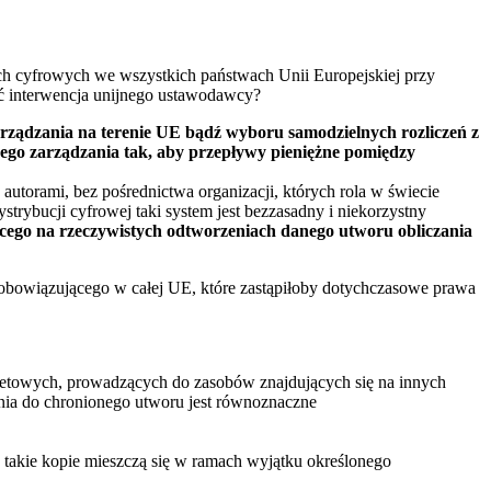
ach cyfrowych we wszystkich państwach Unii Europejskiej przy
ć interwencja unijnego ustawodawcy?
rządzania na terenie UE bądź wyboru samodzielnych rozliczeń z
ego zarządzania tak, aby przepływy pieniężne pomiędzy
autorami, bez pośrednictwa organizacji, których rola w świecie
ybucji cyfrowej taki system jest bezzasadny i niekorzystny
ącego na rzeczywistych odtworzeniach danego utworu obliczania
obowiązującego w całej UE, które zastąpiłoby dotychczasowe prawa
ernetowych, prowadzących do zasobów znajdujących się na innych
ania do chronionego utworu jest równoznaczne
y takie kopie mieszczą się w ramach wyjątku określonego