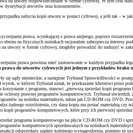
awa na utwory rozpowszechniane w formie cyfrowej. W tym celu należ
 w dystrybucji utworów oraz konsumentów.
ypadku nabycia kopii utworu w postaci cyfrowej, a jeśli tak – w jak
yczerpania prawa, wynikającej z prawa unijnego, poprzez rozszerzeni
obrotu na fizycznych nośnikach racjonalnie zabezpiecza interesy p
 na utwory w formie cyfrowej, mogłoby prowadzić do nadużyć w zakre
zerpania prawa powinna mieć zastosowanie w każdym przypadku legaln
 prawa do utworów cyfrowych jest jednym z przykładów braku nad
y się sądy niemieckie, a następnie Trybunał Sprawiedliwości w post
ł wyrok, w którym Trybunał uznał, że przekazanie klientowi przez p
 korzystanie z programu, stanowi „pierwszą sprzedaż kopii programu
ie ochrony prawnej programów komputerowych. Trybunał stwierdził, że
ogramów na nośniku materialnym, takim jak CD-ROM czy DVD. Przeciwn
a żadnego rozróżnienia, czy dana kopia ma postać materialną czy te
m kopii programów komputerowych, które przy ich pierwszej sprzedaż
sprzedaż programu komputerowego na płycie CD-ROM czy DVD i sprzeda
 programów komputerowych sprzedawanych na nośnikach materialnych, 
j transakcji odsprzedaży zapłaty kolejnego wynagrodzenia, pomimo że u