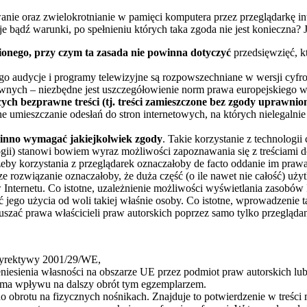
anie oraz zwielokrotnianie w pamięci komputera przez przeglądarkę 
bądź warunki, po spełnieniu których taka zgoda nie jest konieczna? J
nego, przy czym ta zasada nie powinna dotyczyć
przedsięwzięć, kt
 audycje i programy telewizyjne są rozpowszechniane w wersji cyfrow
wnych – niezbędne jest uszczegółowienie norm prawa europejskiego w 
ących bezprawne treści (tj. treści zamieszczone bez zgody upraw
e umieszczanie odesłań do stron internetowych, na których nielegalnie
owinno wymagać jakiejkolwiek zgody
. Takie korzystanie z technolog
gii) stanowi bowiem wyraz możliwości zapoznawania się z treściami d
 korzystania z przeglądarek oznaczałoby de facto oddanie im prawa
e rozwiązanie oznaczałoby, że duża część (o ile nawet nie całość) 
w Internetu. Co istotne, uzależnienie możliwości wyświetlania zasobó
 jego użycia od woli takiej właśnie osoby. Co istotne, wprowadzenie t
zać prawa właścicieli praw autorskich poprzez samo tylko przeglądan
2 dyrektywy 2001/29/WE,
niesienia własności na obszarze UE przez podmiot praw autorskich lu
e ma wpływu na dalszy obrót tym egzemplarzem.
brotu na fizycznych nośnikach. Znajduje to potwierdzenie w treści m