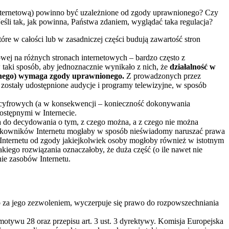
internetową) powinno być uzależnione od zgody uprawnionego? Czy
eśli tak, jak powinna, Państwa zdaniem, wyglądać taka regulacja?
óre w całości lub w zasadniczej części budują zawartość stron
ej na różnych stronach internetowych – bardzo często z
taki sposób, aby jednoznacznie wynikało z nich, że
działalność w
nionego) wymaga zgody uprawnionego.
Z prowadzonych przez
 zostały udostępnione audycje i programy telewizyjne, w sposób
ii cyfrowych (a w konsekwencji – konieczność dokonywania
ostępnymi w Internecie.
 do decydowania o tym, z czego można, a z czego nie można
użytkowników Internetu mogłaby w sposób nieświadomy naruszać prawa
w Internetu od zgody jakiejkolwiek osoby mogłoby również w istotnym
akiego rozwiązania oznaczałoby, że duża część (o ile nawet nie
ie zasobów Internetu.
b za jego zezwoleniem, wyczerpuje się prawo do rozpowszechniania
otywu 28 oraz przepisu art. 3 ust. 3 dyrektywy. Komisja Europejska