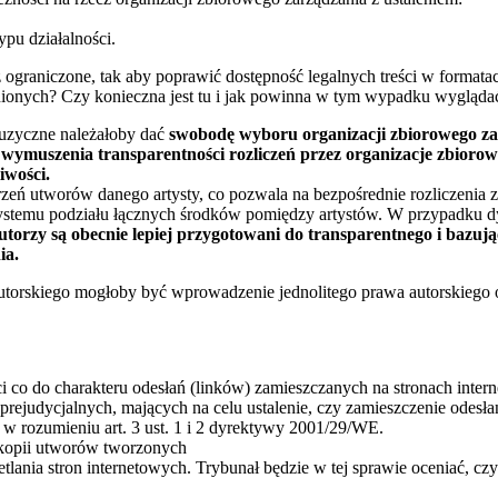
ypu działalności.
 ograniczone, tak aby poprawić dostępność legalnych treści w format
onych? Czy konieczna jest tu i jak powinna w tym wypadku wygląda
muzyczne należałoby dać
swobodę wyboru organizacji zbiorowego za
ymuszenia transparentności rozliczeń przez organizacje zbiorow
iwości.
eń utworów danego artysty, co pozwala na bezpośrednie rozliczenia z 
emu podziału łącznych środków pomiędzy artystów. W przypadku dystr
torzy są obecnie lepiej przygotowani do transparentnego i bazuj
ia.
autorskiego mogłoby być wprowadzenie jednolitego prawa autorskiego 
ci co do charakteru odesłań (linków) zamieszczanych na stronach int
rejudycjalnych, mających na celu ustalenie, czy zamieszczenie odesł
 rozumieniu art. 3 ust. 1 i 2 dyrektywy 2001/29/WE.
 kopii utworów tworzonych
lania stron internetowych. Trybunał będzie w tej sprawie oceniać, cz