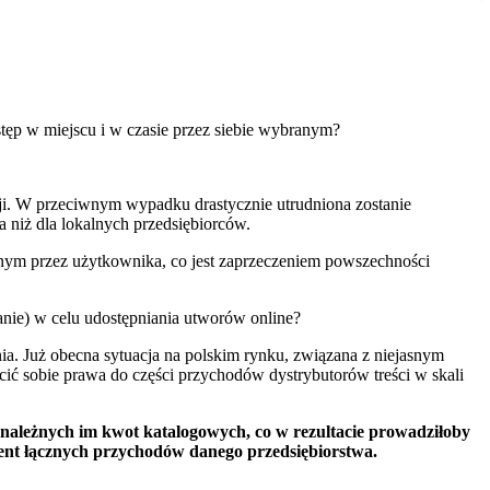
cyzję licencjodawcy.
prowadza silne ograniczenie możliwości nabywania audycji i innych
 co może być odczytywane jako działanie sprzeczne z interesem
ostęp w miejscu i w czasie przez siebie wybranym?
acji. W przeciwnym wypadku drastycznie utrudniona zostanie
 niż dla lokalnych przedsiębiorców.
nym przez użytkownika, co jest zaprzeczeniem powszechności
ianie) w celu udostępniania utworów online?
nia. Już obecna sytuacja na polskim rynku, związana z niejasnym
ścić sobie prawa do części przychodów dystrybutorów treści w skali
 należnych im kwot katalogowych, co w rezultacie prowadziłoby
ent łącznych przychodów danego przedsiębiorstwa.