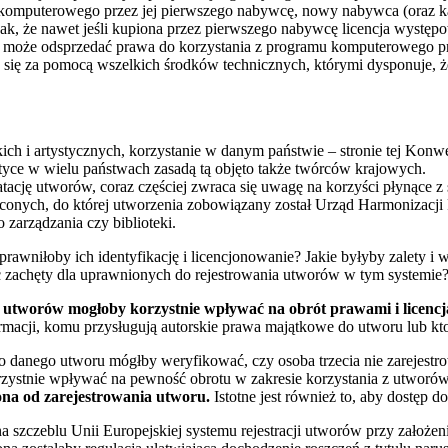
 komputerowego przez jej pierwszego nabywcę, nowy nabywca (oraz k
, że nawet jeśli kupiona przez pierwszego nabywcę licencja występowa
 nie może odsprzedać prawa do korzystania z programu komputerowego 
się za pomocą wszelkich środków technicznych, którymi dysponuje, że 
rackich i artystycznych, korzystanie w danym państwie – stronie tej Ko
yce w wielu państwach zasadą tą objęto także twórców krajowych.
cję utworów, coraz częściej zwraca się uwagę na korzyści płynące z s
oconych, do której utworzenia zobowiązany został Urząd Harmonizacj
arządzania czy biblioteki.
rawniłoby ich identyfikację i licencjonowanie? Jakie byłyby zalety i
ć zachęty dla uprawnionych do rejestrowania utworów w tym systemie
ji utworów mogłoby korzystnie wpływać na obrót prawami i licenc
ormacji, komu przysługują autorskie prawa majątkowe do utworu lub kt
 danego utworu mógłby weryfikować, czy osoba trzecia nie zarejestro
rzystnie wpływać na pewność obrotu w zakresie korzystania z utworó
ona od zarejestrowania utworu.
Istotne jest również to, aby dostęp do
szczeblu Unii Europejskiej systemu rejestracji utworów przy założeniu