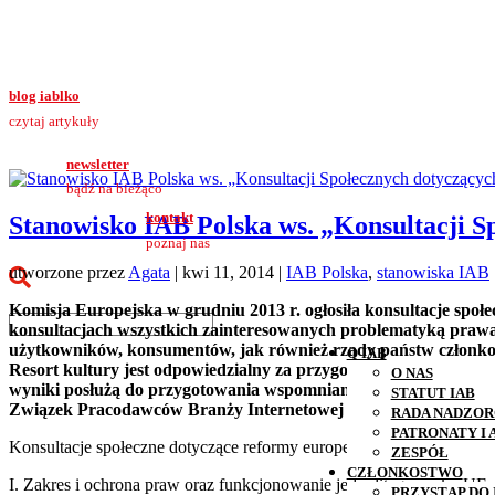
blog iablko
czytaj artykuły
newsletter
bądź na bieżąco
kontakt
Stanowisko IAB Polska ws. „Konsultacji S
poznaj nas
utworzone przez
Agata
|
kwi 11, 2014
|
IAB Polska
,
stanowiska IAB
Komisja Europejska w grudniu 2013 r. ogłosiła konsultacje spo
konsultacjach wszystkich zainteresowanych problematyką praw
użytkowników, konsumentów, jak również rządy państw członko
O IAB
Resort kultury jest odpowiedzialny za przygotowanie stanowiska
O NAS
wyniki posłużą do przygotowania wspomnianego stanowiska.
STATUT IAB
Związek Pracodawców Branży Internetowej IAB Polska, został z
RADA NADZOR
PATRONATY I
Konsultacje społeczne dotyczące reformy europejskiego prawa autor
ZESPÓŁ
CZŁONKOSTWO
I. Zakres i ochrona praw oraz funkcjonowanie jednolitego rynku UE
PRZYSTĄP DO 