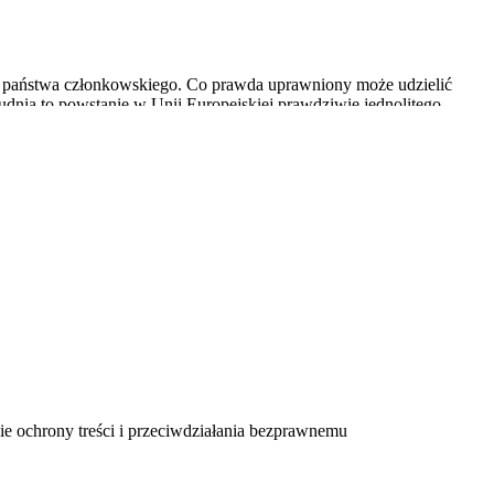
go państwa członkowskiego. Co prawda uprawniony może udzielić
rudnia to powstanie w Unii Europejskiej prawdziwie jednolitego
zy korzystaniu z tych usług z terytoriów innych państw
 precyzują, jaki jest terytorialny zakres korzystania
 niego dostęp w miejscu i w czasie przez siebie wybranym” (art. 3
Tymczasem, z technicznego punktu widzenia, udostępnienie utworu
i, czasem od różnych podmiotów.
 z punktu widzenia licencjodawców, licencjobiorców jak i
sie ochrony treści i przeciwdziałania bezprawnemu
nnych metod przeciwdziałania naruszeń wobec nieuczciwych
łaszania naruszeń praw autorskich utrudnia ochronę treści w dobie
ród konsumentów z UE. Jednolite prawo autorskie w UE powinno zatem